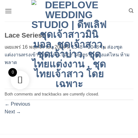
ข้าม
ไป
ยัง
เนื้อหา
Lace Series6
เผยแพร่
16 พฤศจิกายน 2024
ที่
1348 × 2048
ใน
ส่องชุด
แต่งงานทรงเข้ารูป หนึ่งใน Lace Series สวยปังแค่ไหน ห้าม
พลาด
0
Both comments and trackbacks are currently closed.
←
Previous
Next
→