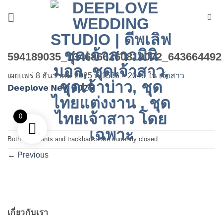
ข้าม
ไป
ยัง
เนื้อหา
594189035_1346866260819072_643664492
เผยแพร่
8 ธันวาคม 2025
ที่
1536 × 2048
ใน
เจ้าสาว
𝗗𝗲𝗲𝗽𝗹𝗼𝘃𝗲 𝗡𝗲𝘄 𝟮𝟬𝟮𝟱
0
Both comments and trackbacks are currently closed.
←
Previous
เกี่ยวกับเรา