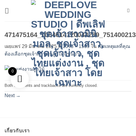
ข้าม
ไป
ยัง
เนื้อหา
471475164_1054614120044289_751400213
เผยแพร่
29 มีนาคม 2025
ที่
1043 × 1569
ใน
เปิดเหตุผลที่คุณ
ต้องเลือกชุดเจ้าสาว ผ้าลูกไม้แขนยาว
0
Both comments and trackbacks are currently closed.
Next
→
เกี่ยวกับเรา