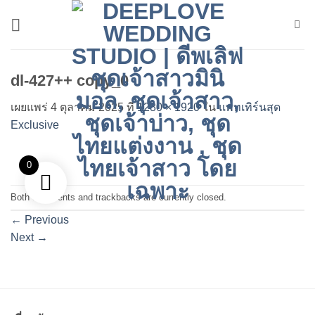
ข้าม
ไป
ยัง
เนื้อหา
dl-427++ copy_0
เผยแพร่
4 ตุลาคม 2025
ที่
1280 × 1920
ใน
แพทเทิร์นสุด
Exclusive
0
Both comments and trackbacks are currently closed.
←
Previous
Next
→