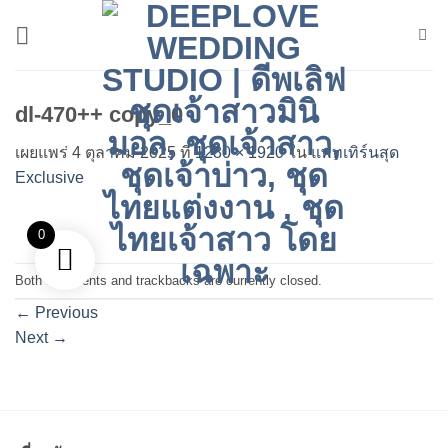
ข้าม
ไป
ยัง
เนื้อหา
dl-470++ copy_0
เผยแพร่
4 ตุลาคม 2025
ที่
1280 × 1920
ใน
แพทเทิร์นสุด
Exclusive
0
Both comments and trackbacks are currently closed.
←
Previous
Next
→