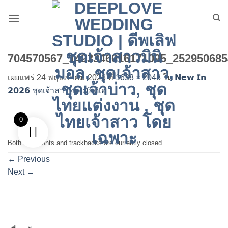
ข้าม
ไป
ยัง
เนื้อหา
704570567_1493346016171095_252950685
เผยแพร่
24 พฤษภาคม 2026
ที่
1638 × 2048
ใน
𝗡𝗲𝘄 𝗜𝗻
𝟮𝟬𝟮𝟲 ชุดเจ้าสาวทรงมัลติเอ
0
Both comments and trackbacks are currently closed.
←
Previous
Next
→