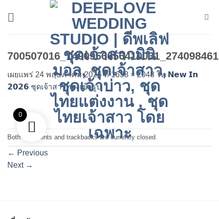
ข้าม
ไป
ยัง
เนื้อหา
700507016_1490956656410031_274098461
เผยแพร่
24 พฤษภาคม 2026
ที่
1638 × 2048
ใน
𝗡𝗲𝘄 𝗜𝗻
𝟮𝟬𝟮𝟲 ชุดเจ้าสาวทรงเข้ารูป
0
Both comments and trackbacks are currently closed.
←
Previous
Next
→