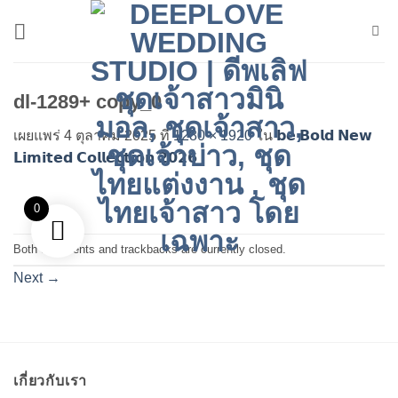
ข้าม
ไป
ยัง
เนื้อหา
dl-1289+ copy_0
เผยแพร่
4 ตุลาคม 2025
ที่
1280 × 1920
ใน
𝗯𝗲 𝗕𝗼𝗹𝗱 𝗡𝗲𝘄
𝗟𝗶𝗺𝗶𝘁𝗲𝗱 𝗖𝗼𝗹𝗹𝗲𝗰𝘁𝗶𝗼𝗻 𝟮𝟬𝟮𝟲
0
Both comments and trackbacks are currently closed.
Next
→
เกี่ยวกับเรา