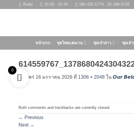
ข้าม
ติดต่อ
10.00 - 20.00
086-325-5779 , 02-398-5739
ไป
ยัง
เนื้อหา
หน้าแรก
ชุดไทยแต่งงาน
ชุดเจ้าสาว
ชุดเจ้า
614559767_137868042430432
0
เผยแพร่
16 มกราคม 2026
ที่
1306 × 2048
ใน
𝙊𝙪𝙧 𝘽𝙚𝙡
Both comments and trackbacks are currently closed.
←
Previous
Next
→