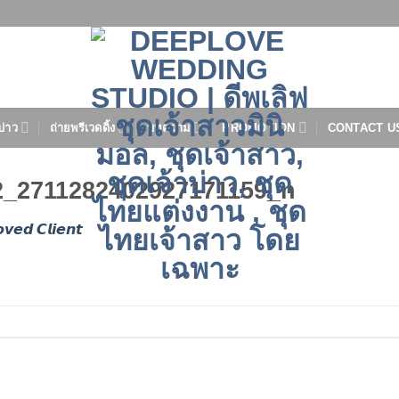
บ่าว
ถ่ายพรีเวดดิ้ง
บทความ
PROMOTION
CONTACT U
2_2711282402927171159_n
𝙫𝙚𝙙 𝘾𝙡𝙞𝙚𝙣𝙩