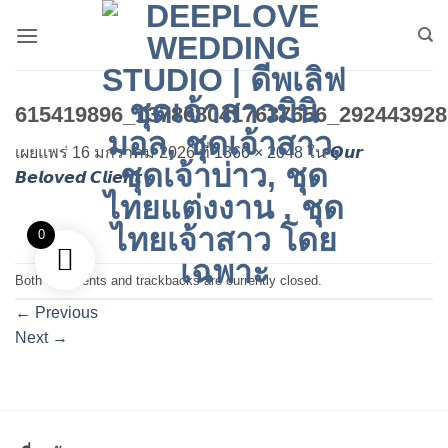
ข้าม
ไป
ยัง
เนื้อหา
615419896_1378680417637656_292443928
เผยแพร่
16 มกราคม 2026
ที่
1366 × 2048
ใน
𝙊𝙪𝙧
𝘽𝙚𝙡𝙤𝙫𝙚𝙙 𝘾𝙡𝙞𝙚𝙣𝙩
0
Both comments and trackbacks are currently closed.
←
Previous
Next
→