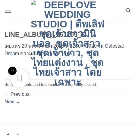
ข้าม
ไป
ยัง
เนื้อหา
LINE_ALBUM_._251109_6
เผยแพร่
20 พฤศจิกายน 2025
ที่
1280 × 1920
ใน
Celestial
Dream ความฝันจากสรวงสวรรค์
0
Both comments and trackbacks are currently closed.
←
Previous
Next
→