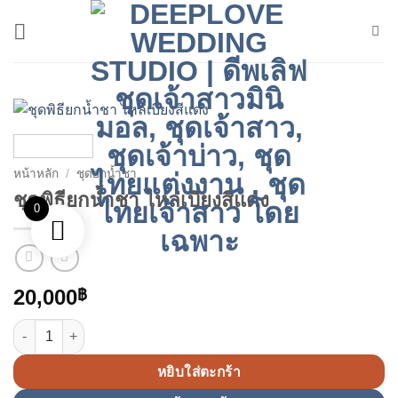
ข้าม
ไป
ยัง
เนื้อหา
หน้าหลัก
/
ชุดยกน้ำชา
ชุดพิธียกน้ำชา ไหล่เบี่ยงสีแดง
0
20,000
฿
จำนวน ชุดพิธียกน้ำชา ไหล่เบี่ยงสีแดง ชิ้น
หยิบใส่ตะกร้า