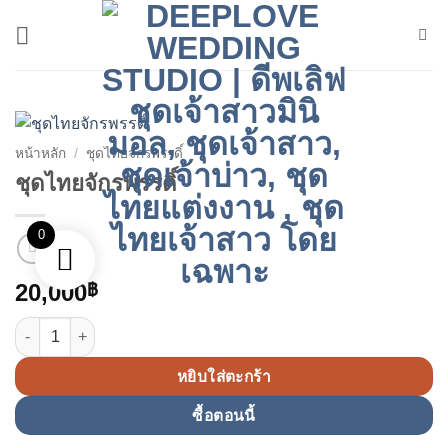
ข้าม
ไป
ยัง
เนื้อหา
หน้าหลัก
/
ชุดไทยจักรพรรดิ์
ชุดไทยจักรพรรดิ์
0
20,000
฿
จำนวน ชุดไทยจักรพรรดิ์ ชิ้น
หยิบใส่ตะกร้า
ซื้อตอนนี้