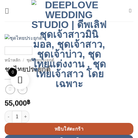
ข้าม
ไป
ยัง
เนื้อหา
หน้าหลัก
/
ชุดไทยประยุกต์
ชุดไทยประยุกต์
0
55,000
฿
จำนวน ชุดไทยประยุกต์ ชิ้น
หยิบใส่ตะกร้า