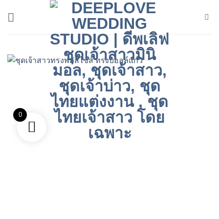
ข้าม
ไป
ยัง
เนื้อหา
0