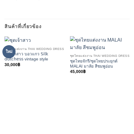
สินค้าที่เกี่ยวข้อง
ชุดไทยแต่งงาน THAI WEDDING DRESS
ใหม่
ชุดเจ้าสาว บอวแกว 𝖲𝗂𝗅𝗄
ชุดไทยแต่งงาน THAI WEDDING DRESS
𝖽𝗎𝗍𝖼𝗁𝖾𝗌𝗌 vintage style
ชุดไทยจักรี/ชุดไทยประยุกต์
30,000
฿
MALAI มาลัย สีชมพูอ่อน
45,000
฿