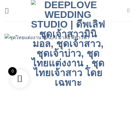
ข้าม
ไป
ยัง
เนื้อหา
0