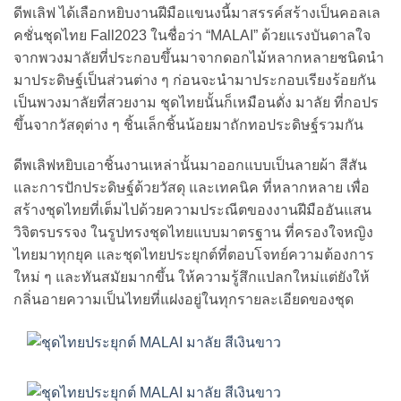
ดีพเลิฟ ได้เลือกหยิบงานฝีมือแขนงนี้มาสรรค์สร้างเป็นคอลเล
คชั่นชุดไทย Fall2023 ในชื่อว่า “MALAI” ด้วยแรงบันดาลใจ
จากพวงมาลัยที่ประกอบขึ้นมาจากดอกไม้หลากหลายชนิดนำ
มาประดิษฐ์เป็นส่วนต่าง ๆ ก่อนจะนำมาประกอบเรียงร้อยกัน
เป็นพวงมาลัยที่สวยงาม ชุดไทยนั้นก็เหมือนดั่ง มาลัย ที่กอปร
ขึ้นจากวัสดุต่าง ๆ ชิ้นเล็กชิ้นน้อยมาถักทอประดิษฐ์รวมกัน
ดีพเลิฟหยิบเอาชิ้นงานเหล่านั้นมาออกแบบเป็นลายผ้า สีสัน
และการปักประดิษฐ์ด้วยวัสดุ และเทคนิค ที่หลากหลาย เพื่อ
สร้างชุดไทยที่เต็มไปด้วยความประณีตของงานฝีมืออันแสน
วิจิตรบรรจง ในรูปทรงชุดไทยแบบมาตรฐาน ที่ครองใจหญิง
ไทยมาทุกยุค และชุดไทยประยุกต์ที่ตอบโจทย์ความต้องการ
ใหม่ ๆ และทันสมัยมากขึ้น ให้ความรู้สึกแปลกใหม่แต่ยังให้
กลิ่นอายความเป็นไทยที่แฝงอยู่ในทุกรายละเอียดของชุด