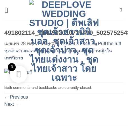
ข้าม
ไป
ยัง
เนื้อหา
491802114_1147902010715499_502575254
เผยแพร่
28 พฤษภาคม 2025
ที่
1638 × 2048
ใน
Puff the ruff
ชุดเจ้าสาวคอลเลคชั่นใหม่ เนรมิตให้คุณเป็นเจ้าหญิงใน
เทพนิยาย
0
Both comments and trackbacks are currently closed.
←
Previous
Next
→