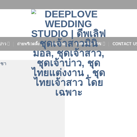
บ่าว
ถ่ายพรีเวดดิ้ง
บทความ
PROMOTION
CONTACT U