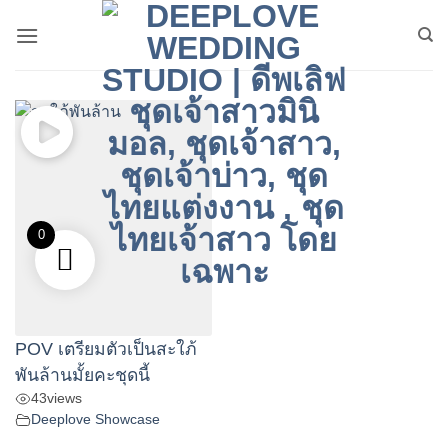
ข้าม
ไป
ยัง
เนื้อหา
0
POV เตรียมตัวเป็นสะใภ้
พันล้านมั้ยคะชุดนี้
43
views
Deeplove Showcase