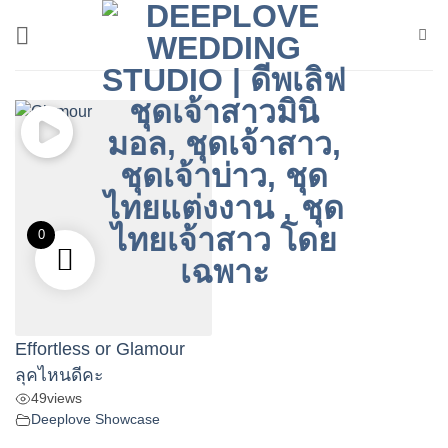
ข้าม
ไป
ยัง
เนื้อหา
0
Effortless or Glamour
ลุคไหนดีคะ
49
views
Deeplove Showcase