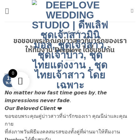
ข้าม
ไป
ยัง
เนื้อหา
ถ่ายพรีเวดดิ้ง
ขอขอบพระคุณคู่บ่าวสาวที่น่ารักของเรา
ให้ทีมงาน 𝐃𝐞𝐞𝐩𝐥𝐨𝐯𝐞 ได้ชื่นชมกัน
0
11
พ.ค.
𝙉𝙤 𝙢𝙖𝙩𝙩𝙚𝙧 𝙝𝙤𝙬 𝙛𝙖𝙨𝙩 𝙩𝙞𝙢𝙚 𝙜𝙤𝙚𝙨 𝙗𝙮, 𝙩𝙝𝙚
𝙞𝙢𝙥𝙧𝙚𝙨𝙨𝙞𝙤𝙣𝙨 𝙣𝙚𝙫𝙚𝙧 𝙛𝙖𝙙𝙚.
𝙊𝙪𝙧 𝘽𝙚𝙡𝙤𝙫𝙚𝙙 𝘾𝙡𝙞𝙚𝙣𝙩 ❤️
ขอขอบพระคุณคู่บ่าวสาวที่น่ารักของเรา คุณนีน่าและคุณ
กาย
ที่ส่งภาพวันพิธีมงคลสมรสของทั้งคู่ที่ผ่านมาให้ทีมงาน
𝐃𝐞𝐞𝐩𝐥𝐨𝐯𝐞 ได้ชื่นชมกัน