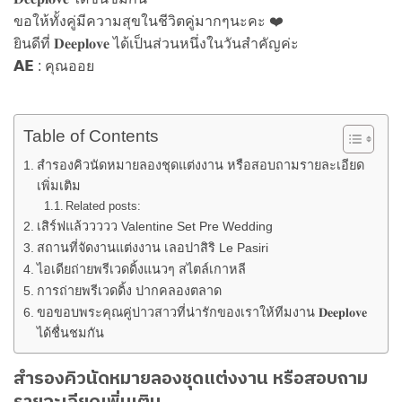
ขอให้ทั้งคู่มีความสุขในชีวิตคู่มากๆนะคะ ❤️
ยินดีที่ 𝐃𝐞𝐞𝐩𝐥𝐨𝐯𝐞 ได้เป็นส่วนหนึ่งในวันสำคัญค่ะ
𝗔𝗘 : คุณออย
Table of Contents
สำรองคิวนัดหมายลองชุดแต่งงาน หรือสอบถามรายละเอียด
เพิ่มเติม
Related posts:
เสิร์ฟแล้ววววว Valentine Set Pre Wedding
สถานที่จัดงานแต่งงาน เลอปาสิริ Le Pasiri
ไอเดียถ่ายพรีเวดดิ้งแนวๆ สไตล์เกาหลี
การถ่ายพรีเวดดิ้ง ปากคลองตลาด
ขอขอบพระคุณคู่บ่าวสาวที่น่ารักของเราให้ทีมงาน 𝐃𝐞𝐞𝐩𝐥𝐨𝐯𝐞
ได้ชื่นชมกัน
สำรองคิวนัดหมายลองชุดแต่งงาน หรือสอบถาม