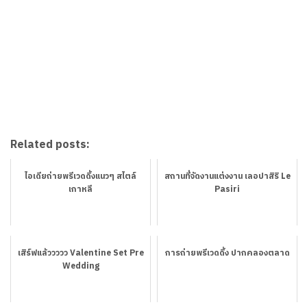
Related posts:
ไอเดียถ่ายพรีเวดดิ้งแนวๆ สไตล์
สถานที่จัดงานแต่งงาน เลอปาสิริ Le
เกาหลี
Pasiri
เสิร์ฟแล้ววววว Valentine Set Pre
การถ่ายพรีเวดดิ้ง ปากคลองตลาด
Wedding