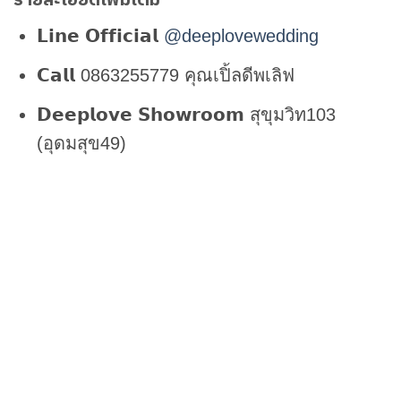
รายละเอียดเพิ่มเติม
𝗟𝗶𝗻𝗲 𝗢𝗳𝗳𝗶𝗰𝗶𝗮𝗹
@deeplovewedding
𝗖𝗮𝗹𝗹 0863255779 คุณเปิ้ลดีพเลิฟ
𝗗𝗲𝗲𝗽𝗹𝗼𝘃𝗲 𝗦𝗵𝗼𝘄𝗿𝗼𝗼𝗺 สุขุมวิท103
(อุดมสุข49)
𝗟𝗶𝗻𝗲 𝗢𝗳𝗳𝗶𝗰𝗶𝗮𝗹 @deeplovewedding
Facebook