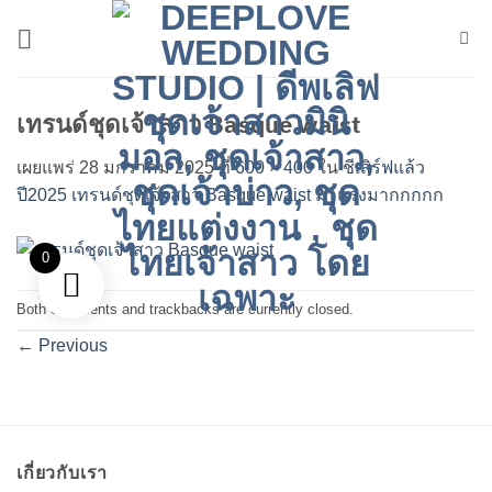
ข้าม
ไป
ยัง
เนื้อหา
เทรนด์ชุดเจ้าสาว Basque waist
เผยแพร่
28 มกราคม 2025
ที่
600 × 400
ใน
ชีเสิร์ฟแล้ว
ปี2025 เทรนด์ชุดเจ้าสาว Basque waist มาแรงมากกกกก
0
Both comments and trackbacks are currently closed.
←
Previous
เกี่ยวกับเรา