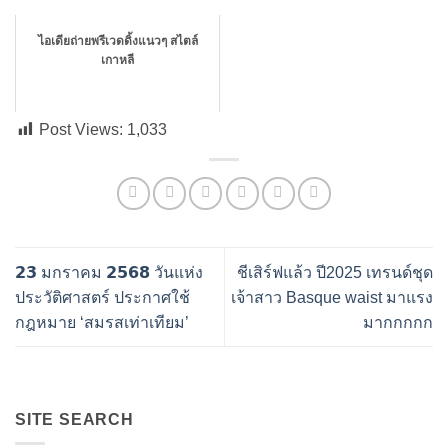
ไอเดียถ่ายพรีเวดดิ้งแนวๆ สไตล์
เกาหลี
Post Views:
1,033
𝟮𝟯 มกราคม 𝟮𝟱𝟲𝟴 วันแห่ง
ชีเสิร์ฟแล้ว ปี2025 เทรนด์ชุด
ประวัติศาสตร์ ประกาศใช้
เจ้าสาว Basque waist มาแรง
กฎหมาย ‘สมรสเท่าเทียม’
มากกกกก
SITE SEARCH