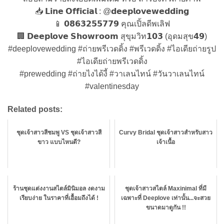
📥 𝗟𝗶𝗻𝗲 𝗢𝗳𝗳𝗶𝗰𝗶𝗮𝗹 : @𝗱𝗲𝗲𝗽𝗹𝗼𝘃𝗲𝘄𝗲𝗱𝗱𝗶𝗻𝗴
📱 𝟬𝟴𝟲𝟯𝟮𝟱𝟱𝟳𝟳𝟵 คุณเปิ้ลดีพเลิฟ
🏢 𝗗𝗲𝗲𝗽𝗹𝗼𝘃𝗲 𝗦𝗵𝗼𝘄𝗿𝗼𝗼𝗺 สุขุมวิท𝟭𝟬𝟯 (อุดมสุข𝟰𝟵)
#deeplovewedding #ถ่ายพรีเวดดิ้ง #พรีเวดดิ้ง #ไอเดียถ่ายรูป
#ไอเดียถ่ายพรีเวดดิ้ง
#prewedding #ถ่ายไงได้งี้ #วาเลนไทน์ #วันวาเลนไทน์
#valentinesday
Related posts:
ชุดเจ้าสาวสีชมพู VS ชุดเจ้าสาวสี
Curvy Bridal ชุดเจ้าสาวสำหรับสาว
ขาว แบบไหนดี?
เจ้าเนื้อ
ร้านชุดแต่งงานสไตล์มินิมอล งดงาม
ชุดเจ้าสาวสไตล์ Maxinimal ที่มี
เรียบง่าย ในราคาที่เอื้อมถึงได้ !
เฉพาะที่ Deeplove เท่านั้น...จะสวย
ขนาดมาดูกัน !!