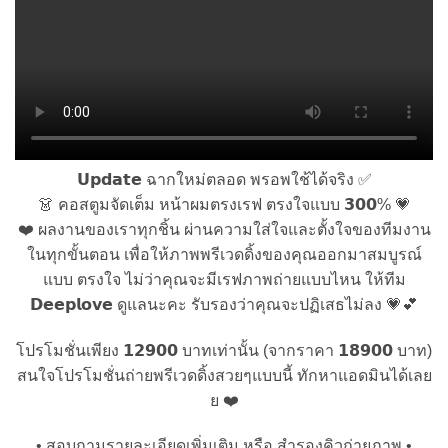
𝗨𝗽𝗱𝗮𝘁𝗲 ฉากใหม่ตลอด พรอพใช้ได้จริง ✅
👗 คอสตูมจัดเต็ม หน้าผมตรงเรฟ ตรงใจแบบ 𝟯𝟬𝟬% 💗
❤️ ผลงานของเราทุกชิ้น ผ่านความใส่ใจและตั้งใจของทีมงาน
ในทุกขั้นตอน เพื่อให้ภาพพรีเวดดิ้งของคุณออกมาสมบูรณ์
แบบ ตรงใจ ไม่ว่าคุณจะมีเรฟภาพถ่ายแบบไหน ให้ทีม
𝗗𝗲𝗲𝗽𝗹𝗼𝘃𝗲 ดูแลนะคะ รับรองว่าคุณจะปฏิเสธไม่ลง 💗💕
โปรโมชั่นเพียง 𝟭𝟮𝟵𝟬𝟬 บาทเท่านั้น (จากราคา 𝟭𝟴𝟵𝟬𝟬 บาท)
สนใจโปรโมชั่นถ่ายพรีเวดดิ้งสวยๆแบบนี้ ทักหาแอดมินได้เลย
ย ❤️
• สอบถามรายละเอียดเพิ่มเติม หรือ สำรองคิวถ่ายภาพ •