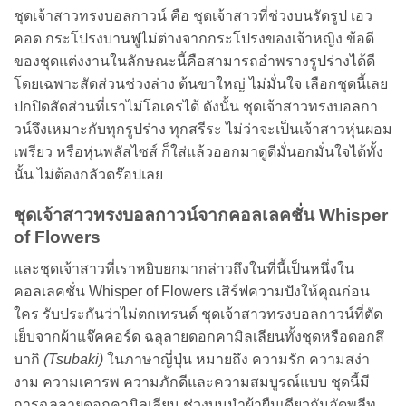
ชุดเจ้าสาวทรงบอลกาวน์ คือ ชุดเจ้าสาวที่ช่วงบนรัดรูป เอว
คอด กระโปรงบานฟูไม่ต่างจากกระโปรงของเจ้าหญิง ข้อดี
ของชุดแต่งงานในลักษณะนี้คือสามารถอำพรางรูปร่างได้ดี
โดยเฉพาะสัดส่วนช่วงล่าง ต้นขาใหญ่ ไม่มั่นใจ เลือกชุดนี้เลย
ปกปิดสัดส่วนที่เราไม่โอเครได้ ดังนั้น ชุดเจ้าสาวทรงบอลกา
วน์จึงเหมาะกับทุกรูปร่าง ทุกสรีระ ไม่ว่าจะเป็นเจ้าสาวหุ่นผอม
เพรียว หรือหุ่นพลัสไซส์ ก็ใส่แล้วออกมาดูดีมั่นอกมั่นใจได้ทั้ง
นั้น ไม่ต้องกลัวดร๊อปเลย
ชุดเจ้าสาวทรงบอลกาวน์จากคอลเลคชั่น
Whisper
of Flowers
และชุดเจ้าสาวที่เราหยิบยกมากล่าวถึงในที่นี้เป็นหนึ่งใน
คอลเลคชั่น Whisper of Flowers เสิร์ฟความปังให้คุณก่อน
ใคร รับประกันว่าไม่ตกเทรนด์ ชุดเจ้าสาวทรงบอลกาวน์ที่ตัด
เย็บจากผ้าแจ๊คคอร์ด ฉลุลายดอกคามิลเลียนทั้งชุดหรือดอกสึ
บากิ
(Tsubaki)
ในภาษาญี่ปุ่น หมายถึง ความรัก ความสง่า
งาม ความเคารพ ความภักดีและความสมบูรณ์แบบ ชุดนี้มี
การฉลุลายดอกคามิลเลียน ช่วงบนนำผ้าผืนเดียวกันอัดพลีท