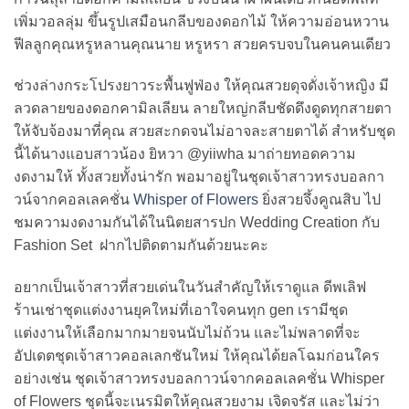
เพิ่มวอลลุ่ม ขึ้นรูปเสมือนกลีบของดอกไม้ ให้ความอ่อนหวาน
ฟีลลูกคุณหรูหลานคุณนาย หรูหรา สวยครบจบในคนคนเดียว
ช่วงล่างกระโปรงยาวระพื้นฟูฟ่อง ให้คุณสวยดุจดั่งเจ้าหญิง มี
ลวดลายของดอกคามิลเลียน ลายใหญ่กลีบชัดดึงดูดทุกสายตา
ให้จับจ้องมาที่คุณ สวยสะกดจนไม่อาจละสายตาได้ สำหรับชุด
นี้ได้นางแอบสาวน้อง ยิหวา @yiiwha มาถ่ายทอดความ
งดงามให้ ทั้งสวยทั้งน่ารัก พอมาอยู่ในชุดเจ้าสาวทรงบอลกา
วน์จากคอลเลคชั่น
Whisper of Flowers
ยิ่งสวยจึ้งคูณสิบ ไป
ชมความงดงามกันได้ในนิตยสารปก Wedding Creation กับ
Fashion Set ฝากไปติดตามกันด้วยนะคะ
อยากเป็นเจ้าสาวที่สวยเด่นในวันสำคัญให้เราดูแล ดีพเลิฟ
ร้านเช่าชุดแต่งงานยุคใหม่ที่เอาใจคนทุก gen เรามีชุด
แต่งงานให้เลือกมากมายจนนับไม่ถ้วน และไม่พลาดที่จะ
อัปเดตชุดเจ้าสาวคอลเลกชันใหม่ ให้คุณได้ยลโฉมก่อนใคร
อย่างเช่น ชุดเจ้าสาวทรงบอลกาวน์จากคอลเลคชั่น Whisper
of Flowers ชุดนี้จะเนรมิตให้คุณสวยงาม เจิดจรัส และไม่ว่า