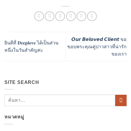
𝙊𝙪𝙧 𝘽𝙚𝙡𝙤𝙫𝙚𝙙 𝘾𝙡𝙞𝙚𝙣𝙩 ขอ
ยินดีที่ 𝐃𝐞𝐞𝐩𝐥𝐨𝐯𝐞 ได้เป็นส่วน
ขอบพระคุณคู่บ่าวสาวที่น่ารัก
หนึ่งในวันสำคัญค่ะ
ของเรา
SITE SEARCH
หมวดหมู่