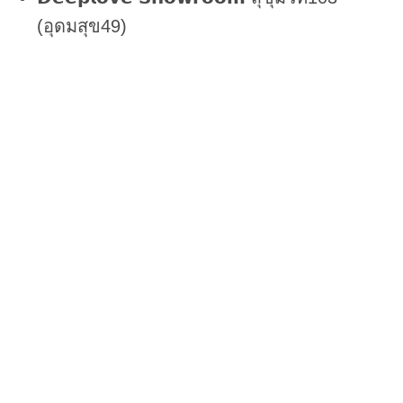
(อุดมสุข49)
𝗟𝗶𝗻𝗲 𝗢𝗳𝗳𝗶𝗰𝗶𝗮𝗹 @deeplovewedding
Facebook