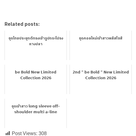
Related posts:
ชุดไทยประยุกต์ทรงเข้ารูปกระโปรง
ชุดคอลใหม่เจ้าสาวพลัสไซส์
หางปลา
𝗯𝗲 𝗕𝗼𝗹𝗱 𝗡𝗲𝘄 𝗟𝗶𝗺𝗶𝘁𝗲𝗱
𝟮𝗻𝗱 “ 𝗯𝗲 𝗕𝗼𝗹𝗱 “ 𝗡𝗲𝘄 𝗟𝗶𝗺𝗶𝘁𝗲𝗱
𝗖𝗼𝗹𝗹𝗲𝗰𝘁𝗶𝗼𝗻 𝟮𝟬𝟮𝟲
𝗖𝗼𝗹𝗹𝗲𝗰𝘁𝗶𝗼𝗻 𝟮𝟬𝟮𝟲
ชุดเจ้าสาว 𝗹𝗼𝗻𝗴 𝘀𝗹𝗲𝗲𝘃𝗲 𝗼𝗳𝗳-
𝘀𝗵𝗼𝘂𝗹𝗱𝗲𝗿 𝗺𝘂𝗹𝘁𝗶 𝗮-𝗹𝗶𝗻𝗲
Post Views:
308