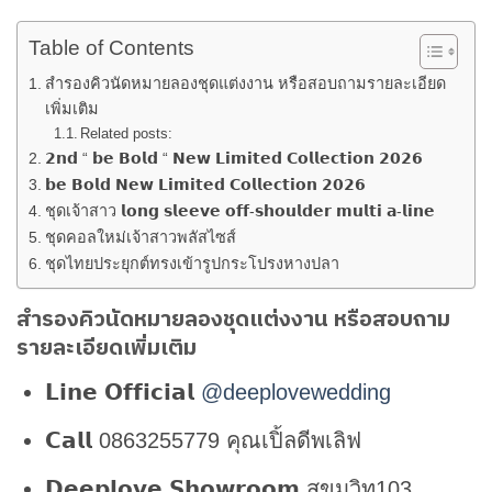
Table of Contents
สำรองคิวนัดหมายลองชุดแต่งงาน หรือสอบถามรายละเอียด
เพิ่มเติม
Related posts:
𝟮𝗻𝗱 “ 𝗯𝗲 𝗕𝗼𝗹𝗱 “ 𝗡𝗲𝘄 𝗟𝗶𝗺𝗶𝘁𝗲𝗱 𝗖𝗼𝗹𝗹𝗲𝗰𝘁𝗶𝗼𝗻 𝟮𝟬𝟮𝟲
𝗯𝗲 𝗕𝗼𝗹𝗱 𝗡𝗲𝘄 𝗟𝗶𝗺𝗶𝘁𝗲𝗱 𝗖𝗼𝗹𝗹𝗲𝗰𝘁𝗶𝗼𝗻 𝟮𝟬𝟮𝟲
ชุดเจ้าสาว 𝗹𝗼𝗻𝗴 𝘀𝗹𝗲𝗲𝘃𝗲 𝗼𝗳𝗳-𝘀𝗵𝗼𝘂𝗹𝗱𝗲𝗿 𝗺𝘂𝗹𝘁𝗶 𝗮-𝗹𝗶𝗻𝗲
ชุดคอลใหม่เจ้าสาวพลัสไซส์
ชุดไทยประยุกต์ทรงเข้ารูปกระโปรงหางปลา
สำรองคิวนัดหมายลองชุดแต่งงาน หรือสอบถาม
รายละเอียดเพิ่มเติม
𝗟𝗶𝗻𝗲 𝗢𝗳𝗳𝗶𝗰𝗶𝗮𝗹
@deeplovewedding
𝗖𝗮𝗹𝗹 0863255779 คุณเปิ้ลดีพเลิฟ
𝗗𝗲𝗲𝗽𝗹𝗼𝘃𝗲 𝗦𝗵𝗼𝘄𝗿𝗼𝗼𝗺 สุขุมวิท103