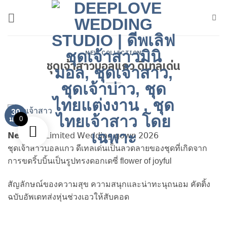
ข้าม
ไป
ยัง
เนื้อหา
NEW COLLECTION
ชุดเจ้าสาวบอลแกว ดีเทลเด่น
30
0
ม.ค.
𝗡𝗲𝘄 𝗜𝗻 : 𝖫𝗂𝗆𝗂𝗍𝖾𝖽 𝖶𝖾𝖽𝖽𝗂𝗇𝗀 𝗀𝗈𝗐𝗇 𝟤𝟢𝟤𝟨
ชุดเจ้าสาวบอลแกว ดีเทลเด่นเป็นลวดลายของชุดที่เกิดจาก
การขดริ้บบิ้นเป็นรูปทรงดอกเดซี่ flower of joyful
สัญลักษณ์ของความสุข ความสนุกและน่าทะนุถนอม คัตติ้ง
ฉบับอัพเดทส่งหุ่นช่วงเอวให้สับคอด