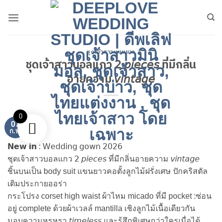
ข้าม
ไป
ยัง
เนื้อหา
ชุดเจ้าสาวเเขนยาว
ชุดเจ้าสาวบอลแกว 𝟤 𝘱𝘪𝘦𝘤𝘦𝘴 ที่มีกลิ่น
อายความ 𝘷𝘪𝘯𝘵𝘢𝘨𝘦
0
07
ก.พ.
𝗡𝗲𝘄 𝗶𝗻 : 𝖶𝖾𝖽𝖽𝗂𝗇𝗀 𝗀𝗈𝗐𝗇 𝟤𝟢𝟤𝟨
ชุดเจ้าสาวบอลแกว 𝟤 𝘱𝘪𝘦𝘤𝘦𝘴 ที่มีกลิ่นอายความ 𝘷𝘪𝘯𝘵𝘢𝘨𝘦
ชิ้นบนเป็น body suit แขนยาวคอตั้งลูกไม้ฝรั่งเศษ ปักคริสตัล
เติมประกายออร่า
กระโปรง corset high waist ผ้าไหม micado ที่มี pocket :ซ่อน
อยู่ complete ด้วยผ้าเวลล์ mantilla เชิงลูกไม้เนื้อเดียวกัน
มอบความหรูหรา 𝘵𝘪𝘮𝘦𝘭𝘦𝘴𝘴 และรู้สึกพิเศษกว่าใครเมื่อได้