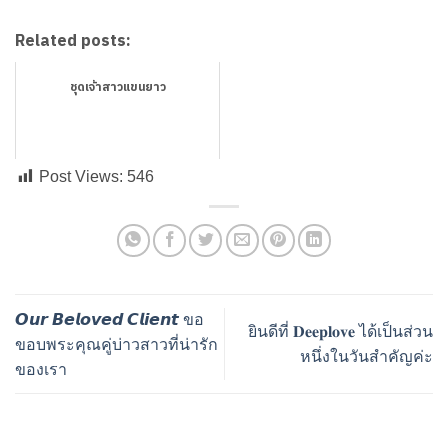
Related posts:
ชุดเจ้าสาวแขนยาว
Post Views:
546
𝙊𝙪𝙧 𝘽𝙚𝙡𝙤𝙫𝙚𝙙 𝘾𝙡𝙞𝙚𝙣𝙩 ขอ
ยินดีที่ 𝐃𝐞𝐞𝐩𝐥𝐨𝐯𝐞 ได้เป็นส่วน
ขอบพระคุณคู่บ่าวสาวที่น่ารัก
หนึ่งในวันสำคัญค่ะ
ของเรา