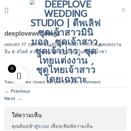
ข้าม
ไป
ยัง
เนื้อหา
deeplovewedding1
เผยแพร่
17 กุมภาพันธ์ 2020
ที่
500 × 711
ใน
ชุดแต่งงาน
จีน 6 สไตล์ สวยเลอค่า โดดเด่นที่สุดในพิธียกน้ำชา
0
Trackbacks are closed, but you can
post a comment
.
←
Previous
Next
→
ใส่ความเห็น
คุณต้อง
เข้าสู่ระบบ
เพื่อจะพิมพ์ความเห็น