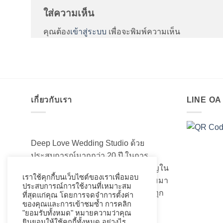
ใส่ความเห็น
คุณต้อง
เข้าสู่ระบบ
เพื่อจะพิมพ์ความเห็น
เกี่ยวกับเรา
LINE O
Deep Love Wedding Studio ด้วย
ประสบการณ์มากกว่า 20 ปี ในการ
สร้างสรรค์ออกแบบและความชำนาญใน
เราใช้คุกกี้บนเว็บไซต์ของเราเพื่อมอบ
เรื่องของชุดแต่งงานเจ้าสาวอันงดงามมา
ประสบการณ์การใช้งานที่เหมาะสม
เป็นอย่างดี ที่เราได้เนรมิตชุดเจ้าสาวทุก
ที่สุดแก่คุณ โดยการจดจำการตั้งค่า
ของคุณและการเข้าชมซ้ำ การคลิก
ท่านให้สวยงามมานับไม่ถ้วน
"ยอมรับทั้งหมด" หมายความว่าคุณ
ยินยอมให้ใช้คุกกี้ทั้งหมด อย่างไร