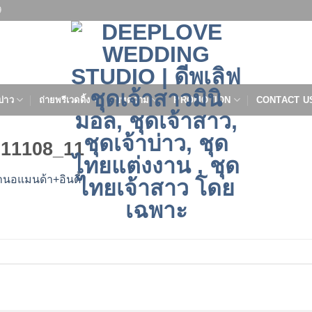
9
บ่าว
ถ่ายพรีเวดดิ้ง
บทความ
PROMOTION
CONTACT U
211108_11
านอแมนด้า+อินดี้