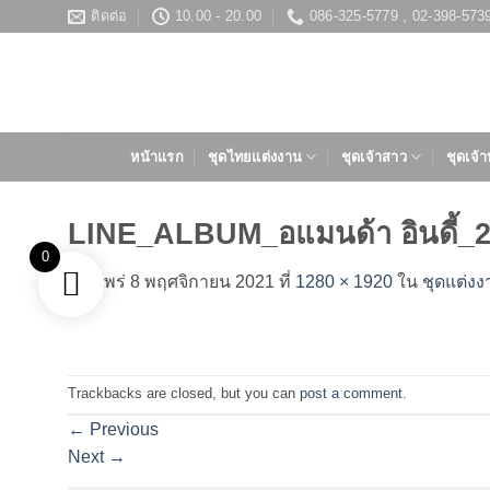
ข้าม
ติดต่อ
10.00 - 20.00
086-325-5779 , 02-398-573
ไป
ยัง
เนื้อหา
หน้าแรก
ชุดไทยแต่งงาน
ชุดเจ้าสาว
ชุดเจ้า
LINE_ALBUM_อแมนด้า อินดี้_
0
เผยแพร่
8 พฤศจิกายน 2021
ที่
1280 × 1920
ใน
ชุดแต่งง
Trackbacks are closed, but you can
post a comment
.
←
Previous
Next
→