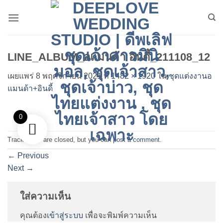
ข้าม
ไป
ยัง
เนื้อหา
LINE_ALBUM_อแมนด้า อินดี้_211108_12
เผยแพร่
8 พฤศจิกายน 2021
ที่
1482 × 1920
ใน
ชุดแต่งงานอ
แมนด้า+อินดี้
0
Trackbacks are closed, but you can
post a comment
.
←
Previous
Next
→
ใส่ความเห็น
คุณต้อง
เข้าสู่ระบบ
เพื่อจะพิมพ์ความเห็น