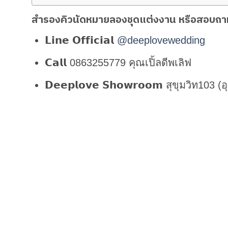
สำรองคิวนัดหมายลองชุดแต่งงาน หรือสอบถามร
𝗟𝗶𝗻𝗲 𝗢𝗳𝗳𝗶𝗰𝗶𝗮𝗹
@deeplovewedding
𝗖𝗮𝗹𝗹 0863255779 คุณเปิ้ลดีพเลิฟ
𝗗𝗲𝗲𝗽𝗹𝗼𝘃𝗲 𝗦𝗵𝗼𝘄𝗿𝗼𝗼𝗺 สุขุมวิท103 
𝗟𝗶𝗻𝗲 𝗢𝗳𝗳𝗶𝗰𝗶𝗮𝗹 @deeplovewedding
Facebook