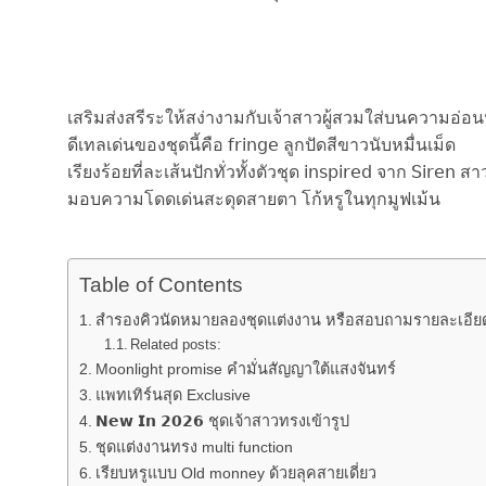
เสริมส่งสรีระให้สง่างามกับเจ้าสาวผู้สวมใส่บนความอ่อ
ดีเทลเด่นของชุดนี้คือ 𝖿𝗋𝗂𝗇𝗀𝖾 ลูกปัดสีขาวนับหมื่นเม็ด
เรียงร้อยที่ละเส้นปักทั่วทั้งตัวชุด 𝗂𝗇𝗌𝗉𝗂𝗋𝖾𝖽 จาก 𝖲𝗂𝗋𝖾
มอบความโดดเด่นสะดุดสายตา โก้หรูในทุกมูฟเม้น
Table of Contents
สำรองคิวนัดหมายลองชุดแต่งงาน หรือสอบถามรายละเอียดเ
Related posts:
Moonlight promise คำมั่นสัญญาใต้แสงจันทร์
แพทเทิร์นสุด Exclusive
𝗡𝗲𝘄 𝗜𝗻 𝟮𝟬𝟮𝟲 ชุดเจ้าสาวทรงเข้ารูป
ชุดแต่งงานทรง​ multi function
เรียบหรู​แบบ​ Old​ monney ด้วยลุคสายเดี่ยว