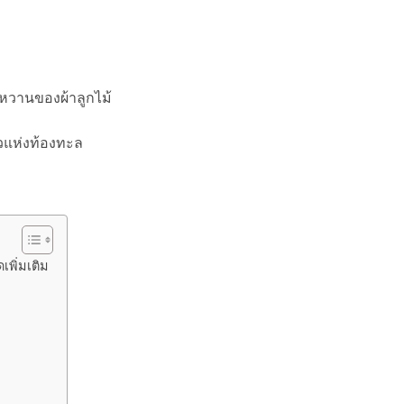
นหวานของผ้าลูกไม้
 สาวแห่งท้องทะล
พิ่มเติม