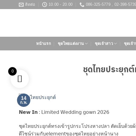
ข้าม
ติดต่อ
10.00 - 20.00
086-325-5779 , 02-398-573
ไป
ยัง
เนื้อหา
หน้าแรก
ชุดไทยแต่งงาน
ชุดเจ้าสาว
ชุดเจ้า
ชุดไทยประยุกต
0
14
ก.พ.
𝗡𝗲𝘄 𝗜𝗻 : 𝖫𝗂𝗆𝗂𝗍𝖾𝖽 𝖶𝖾𝖽𝖽𝗂𝗇𝗀 𝗀𝗈𝗐𝗇 𝟤𝟢𝟤𝟨
ชุดไทยประยุกต์ทรงเข้ารูปกระโปรงหางปลา ตัดเย็บด้วยผ้าล
ดีไซน์ร่วมกับ𝖾𝗅𝖾𝗆𝖾𝗇𝗍ของชุดไทยอย่างหน้านาง