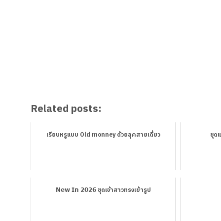
Related posts:
เรียบหรู​แบบ​ Old​ monney ด้วยลุคสายเดี่ยว
ชุด
𝗡𝗲𝘄 𝗜𝗻 𝟮𝟬𝟮𝟲 ชุดเจ้าสาวทรงเข้ารูป