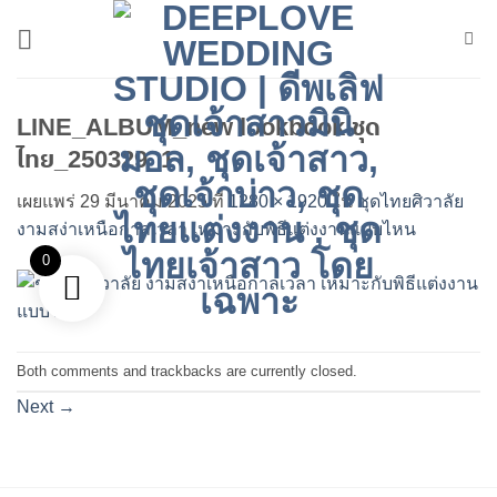
ข้าม
ไป
ยัง
เนื้อหา
LINE_ALBUM_new lookbook ชุด
ไทย_250329_1
เผยแพร่
29 มีนาคม 2025
ที่
1280 × 1920
ใน
ชุดไทยศิวาลัย
งามสง่าเหนือกาลเวลา เหมาะกับพิธีแต่งงานแบบไหน
0
Both comments and trackbacks are currently closed.
Next
→