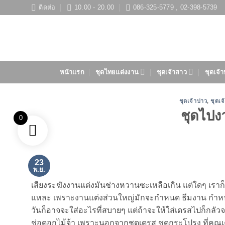
ข้าม
ติดต่อ
10.00 - 20.00
086-325-5779 , 02-398-5739
ไป
ยัง
เนื้อหา
หน้าแรก
ชุดไทยแต่งงาน
ชุดเจ้าสาว
ชุดเจ้า
ชุดเจ้าบ่าว
,
ชุดเจ
ชุดไปง
0
23
พ.ย.
เสียงระฆังงานแต่งมันช่างหวานซะเหลือเกิน แต่ใดๆ เราก
แหละ เพราะงานแต่งส่วนใหญ่มักจะกำหนด ธีมงาน กำหน
วันก็อาจจะใส่อะไรที่สบายๆ แต่ถ้าจะให้ใส่เดรสไปก็กลัว
ช่อดอกไม้จ้า เพราะนอกจากชุดเดรส ชุดกระโปรง ที่ค