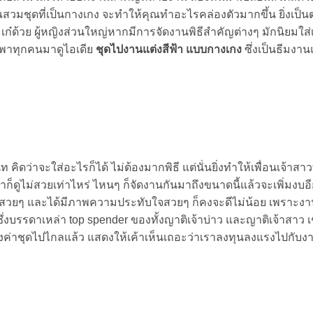
มชุดที่เป็นกางเกง จะทำให้คุณทำอะไรคล่องตัวมากขึ้น ยิ่งเป็
ก๋ด้วย ผู้หญิงส่วนใหญ่หากมีการจัดงานพิธีสำคัญต่างๆ มักนิยมใส่
ลยพาทุกคนมาดูไอเดีย
ชุดไปงานแต่งสีฟ้า แบบกางเกง
ซึ่งเป็นธีมงา
 คิดว่าจะใส่อะไรก็ได้ ไม่ต้องมากพิธี แต่นั่นยิ่งทำให้เพื่อนเจ้าสา
ก็ดูไม่สวยเท่าไหร่ ไหนๆ ก็จัดงานกันมาถึงขนาดนี้แล้วจะเพิ่มงบอีก
ัวสวยๆ และได้มีภาพความประทับใจสวยๆ ก็คงจะดีไม่น้อย เพราะงาน
ึ่งบรรดาเหล่า top spender ของทั้งญาติเจ้าบ่าว และญาติเจ้าสาว เช
งค่าชุดไปไกลแล้ว แสดงให้เค้าเห็นเถอะว่าเราลงทุนลงแรงไปกับงา