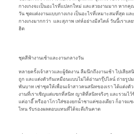
กางเกงจะเป็นอะไรที่แปลกใหม่ และสวยงามมาก หากคุณสว
วัน ชุดแต่งงานแบบกางเกง เป็นอะไรที่เหมาะสมที่สุด และเ
กางเกงมากกว่า และสุภาพ เท่ห์อย่างมีสไตล์ วันนี้เราเ
ฮิต
ชุดสีฟ้างานเช้าและงานกลางวัน
หลายครั้งเจ้าสาวและผู้จัดงาน ลืมนึกถึงงานเช้า ไปเสียสนิท
ถูก และแต่งตัวกันเหมือนแบบไม่ได้อ่านกรุ๊ปไลน์ ถ่ายรูปมา
พันบาท เช่าชุดให้เพื่อนเจ้าสาวคนสนิทของเรา ได้แต่งต
งานที่เราเชิญแต่แขกที่สนิท ญาติที่สนิทจริงๆ และรวมไว้ซ
แค่อาอี๊ หรืออาโกวใส่ซองยกน้ำชาแค่ซองเดียว ก็อาจแซ
ไหน รับรองผลตอบแทนที่ได้จะดีเกินคาด