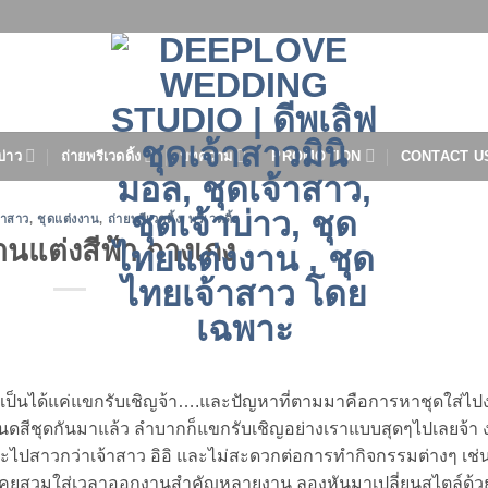
บ่าว
ถ่ายพรีเวดดิ้ง
บทความ
PROMOTION
CONTACT U
้าสาว
,
ชุดแต่งงาน
,
ถ่ายพรีเวดดิ้ง
,
พรีเวดดิ้ง
านแต่งสีฟ้า กางเกง
็เป็นได้แค่แขกรับเชิญจ้า….และปัญหาที่ตามมาคือการหาชุดใส่ไปง
ดสีชุดกันมาแล้ว ลำบากก็แขกรับเชิญอย่างเราแบบสุดๆไปเลยจ้า
จะไปสาวกว่าเจ้าสาว อิอิ และไม่สะดวกต่อการทำกิจกรรมต่างๆ เช่นว
ุณเคยสวมใส่เวลาออกงานสำคัญหลายงาน ลองหันมาเปลี่ยนสไตล์ด้