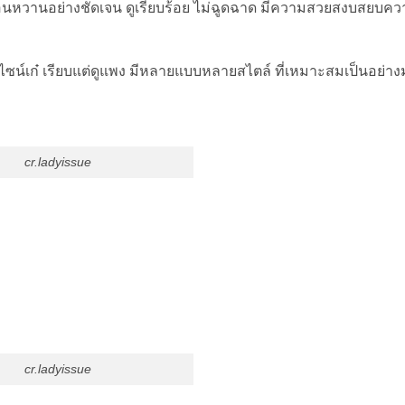
งอ่อนหวานอย่างชัดเจน ดูเรียบร้อย ไม่ฉูดฉาด มีความสวยสงบสยบค
ซน์เก๋ เรียบแต่ดูแพง มีหลายแบบหลายสไตล์ ที่เหมาะสมเป็นอย่าง
cr.ladyissue
cr.ladyissue