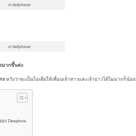
cr.ladyissue
cr.ladyissue
รมากขึ้นค่ะ
เกง
หวังว่าจะเป็นไอเดียให้เพื่อนเจ้าสาวและเจ้าบ่าวได้ไม่มากก็น้
่ของ Deeplove