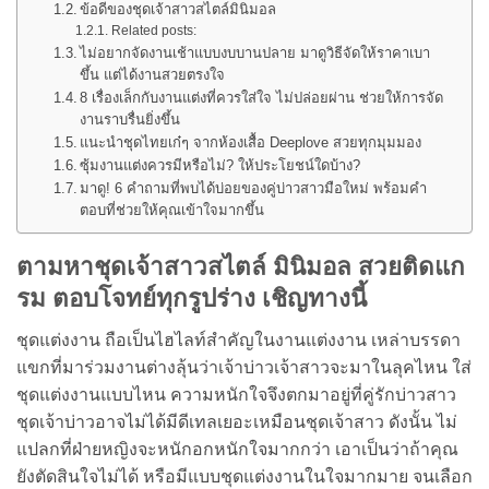
ข้อดีของชุดเจ้าสาวสไตล์มินิมอล
Related posts:
ไม่อยากจัดงานเช้าแบบงบบานปลาย มาดูวิธีจัดให้ราคาเบา
ขึ้น แต่ได้งานสวยตรงใจ
8 เรื่องเล็กกับงานแต่งที่ควรใส่ใจ ไม่ปล่อยผ่าน ช่วยให้การจัด
งานราบรื่นยิ่งขึ้น
แนะนำชุดไทยเก๋ๆ จากห้องเสื้อ Deeplove สวยทุกมุมมอง
ซุ้มงานแต่งควรมีหรือไม่? ให้ประโยชน์ใดบ้าง?
มาดู! 6 คำถามที่พบได้บ่อยของคู่บ่าวสาวมือใหม่ พร้อมคำ
ตอบที่ช่วยให้คุณเข้าใจมากขึ้น
ตามหาชุดเจ้าสาวสไตล์ มินิมอล สวยติดแก
รม ตอบโจทย์ทุกรูปร่าง เชิญทางนี้
ชุดแต่งงาน ถือเป็นไฮไลท์สำคัญในงานแต่งงาน เหล่าบรรดา
แขกที่มาร่วมงานต่างลุ้นว่าเจ้าบ่าวเจ้าสาวจะมาในลุคไหน ใส่
ชุดแต่งงานแบบไหน ความหนักใจจึงตกมาอยู่ที่คู่รักบ่าวสาว
ชุดเจ้าบ่าวอาจไม่ได้มีดีเทลเยอะเหมือนชุดเจ้าสาว ดังนั้น ไม่
แปลกที่ฝ่ายหญิงจะหนักอกหนักใจมากกว่า เอาเป็นว่าถ้าคุณ
ยังตัดสินใจไม่ได้ หรือมีแบบชุดแต่งงานในใจมากมาย จนเลือก