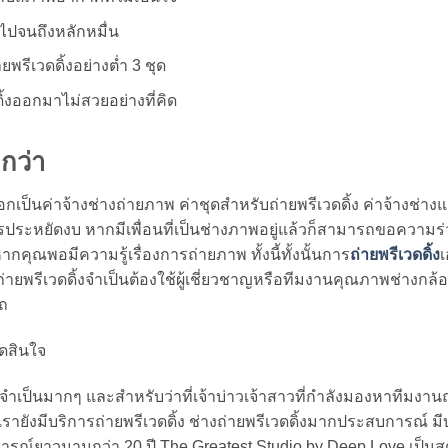
พันไปจนถึงหลักหมื่น
ยพรีเวดดิ้งอย่างต่ำ 3 ชุด
้งออกมาไม่สวยอย่างที่คิด
ีกว่า
ออกเป็นค่าจ้างช่างถ่ายภาพ ค่าชุดสำหรับถ่ายพรีเวดดิ้ง ค่าจ้างช่างแ
รประหยัดงบ หากมีเพื่อนที่เป็นช่างภาพอยู่แล้วก็สามารถขอความร
กคุณพอมีความรู้เรื่องการถ่ายภาพ ทั้งนี้ทั้งนั้นการ
ถ่ายพรีเวดดิ้ง
่ายพรีเวดดิ้งจำเป็นต้องใช้ผู้เชี่ยวชาญหรือทีมงานคุณภาพช่างกล้อง
รถ
าจำเป็นมากๆ และสำหรับว่าที่เจ้าบ่าวเจ้าสาวที่กำลังมองหาทีมงาน
รายังมีบริการถ่ายพรีเวดดิ้ง ช่างถ่ายพรีเวดดิ้งมากประสบการณ์ มี
การณ์ยาวนานกว่า 20 ปี The Greatest Studio by Deep Love เป็นสต