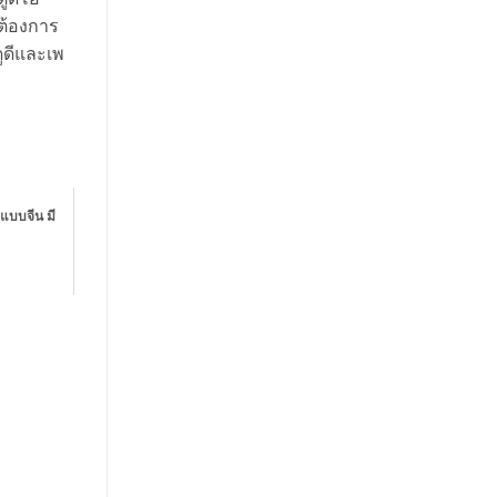
่ต้องการ
ูดีและเพ
แบบจีน มี