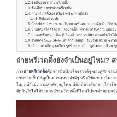
ข้อดีของการถ่ายพรีเวดดิ้ง
ข้อเสียของการถ่ายพรีเวดดิ้ง
ถ่ายพรีเวดดิ้งเอง หรือจ้างช่างภาพดีกว่า
Related posts:
Checklist สิ่งของมงคลในขบวนขันหมากแบบจีน มีอะไรบ้า
5 ไอเดียสไตล์จัดงานแต่งช่วงเย็น ที่กำลังได้รับความนิยม
ก่อนแห่ขันหมากต้องรู้! จัดเตรียมขบวนขันหมากอย่างไรให
งานแต่ง Cozy Style เน้นความอบอุ่น เรียบง่าย สบาย ๆ ตาม
เจ้าสาวตัวเล็ก สูงเพรียว รูปร่างอวบ เลือกชุดไทยแบบไหน ร
ถ่ายพรีเวดดิ้งยังจำเป็นอยู่ไหม? ส
การ
ถ่ายพรีเวดดิ้ง
คือการบันทึกเรื่องราวดีๆ ของคู่รักก่
สามารถเก็บไว้ดูเป็นความทรงจำดีๆ หรือใช้ตกแต่งในงานแ
ในยุคนี้ยังมีความสำคัญอยู่ไหม มีข้อดีข้อเสียอย่างไร เรื่อง
ตัดสินใจไม่ได้ว่าควรถ่ายพรีเวดดิ้งดีไหมไปหาคำตอบพร