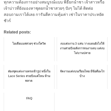
ทุกความต้องการอย่างสมบูรณ์แบบ พิธียกน้ำชา เจ้าสาวหรือ
เจ้าบ่าวที่ยังมองหาชุดยกน้ำชาสวยๆ ปังๆ ไม่ได้ ติดต่อ
สอบถามเราได้เลย การันตีความคุ้มค่า เช่าในราคาประหยัด
ชัวร์
Related posts:
ไอเดียแมสสวยๆ ช่วงโควิด
งบแต่งงาน 3 แสน วางแผนยังไงให้
งานสวยปังอลังการจนงานจบ แต่งบ
ไม่บานปลาย
ส่องชุดแต่งงานทรงเข้ารูป หนึ่งใน
จัดงานแต่งบนเรือนไทย มีข้อดีอะไร
Lace Series สวยปังแค่ไหน ห้าม
บ้าง
พลาด
FAQ