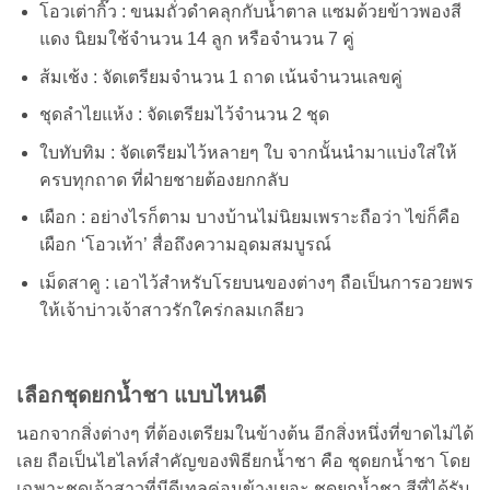
โอวเต่ากิ๊ว : ขนมถั่วดำคลุกกับน้ำตาล แซมด้วยข้าวพองสี
แดง นิยมใช้จำนวน 14 ลูก หรือจำนวน 7 คู่
ส้มเช้ง : จัดเตรียมจำนวน 1 ถาด เน้นจำนวนเลขคู่
ชุดลำไยแห้ง : จัดเตรียมไว้จำนวน 2 ชุด
ใบทับทิม : จัดเตรียมไว้หลายๆ ใบ จากนั้นนำมาแบ่งใส่ให้
ครบทุกถาด ที่ฝ่ายชายต้องยกกลับ
เผือก : อย่างไรก็ตาม บางบ้านไม่นิยมเพราะถือว่า ไข่ก็คือ
เผือก ‘โอวเท้า’ สื่อถึงความอุดมสมบูรณ์
เม็ดสาคู : เอาไว้สำหรับโรยบนของต่างๆ ถือเป็นการอวยพร
ให้เจ้าบ่าวเจ้าสาวรักใคร่กลมเกลียว
เลือกชุดยกน้ำชา แบบไหนดี
นอกจากสิ่งต่างๆ ที่ต้องเตรียมในข้างต้น อีกสิ่งหนึ่งที่ขาดไม่ได้
เลย ถือเป็นไฮไลท์สำคัญของพิธียกน้ำชา คือ ชุดยกน้ำชา โดย
เฉพาะชุดเจ้าสาวที่มีดีเทลค่อนข้างเยอะ ชุดยกน้ำชา สีที่ได้รับ