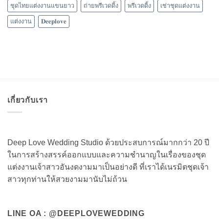
ชุดไทยแต่งงานแขนยาว
ถ่ายพรีเวดดิ้ง
พรีเวดดิ้ง
เช่าชุดแต่งงาน
แต่งงาน
𝐃𝐞𝐞𝐩𝐥𝐨𝐯𝐞
เกี่ยวกับเรา
Deep Love Wedding Studio ด้วยประสบการณ์มากกว่า 20 ปี
ในการสร้างสรรค์ออกแบบและความชำนาญในเรื่องของชุด
แต่งงานเจ้าสาวอันงดงามมาเป็นอย่างดี ที่เราได้เนรมิตชุดเจ้า
สาวทุกท่านให้สวยงามมานับไม่ถ้วน
LINE OA : @DEEPLOVEWEDDING