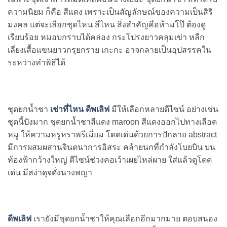
ความนิยม ก็คือ สีแดง เพราะเป็นสัญลักษณ์ของความเป็นสิริ
มงคล แต่จะเลือกชุดไหน สีไหน สิ่งสำคัญคือห้ามโป๊ ต้องดู
เรียบร้อย หมอบกราบได้คล่อง กระโปรงยาวคลุมเข่า หลีก
เลี่ยงเสื้อแขนยาวกรุยกราย เกะกะ อาจกลายเป็นอุปสรรคใน
ระหว่างทำพิธีได้
ชุดยกน้ำชา
เช่าที่ไหน ดีพเลิฟ
มีให้เลือกหลายดีไซน์ อย่างเช่น
ชุดนี้ปังมาก ชุดยกน้ำชาสีแดง maroon สีแดงออกไปทางเลือด
หมู ให้ความหรูหราพรีเมี่ยม โดดเด่นด้วยการปักลาย abstract
มีการผสมผสานจินตนาการอิสระ คล้ายนกที่กำลังโบยบิน บน
ท้องฟ้ากว้างใหญ่ ดีไซน์ช่วงคอเว้าเผยไหล่ผาย ใส่แล้วดูโดด
เด่น มีสง่าดุจดั่งนางพญา
ดีพเลิฟ
เรายังมีชุดยกน้ำชาให้คุณเลือกอีกมากมาย ตอบสนอง