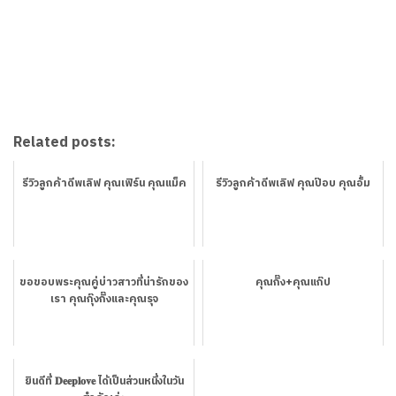
Related posts:
รีวิวลูกค้าดีพเลิฟ คุณเฟิร์น คุณแม็ค
รีวิวลูกค้าดีพเลิฟ คุณป๊อบ คุณอั้ม
ขอขอบพระคุณคู่บ่าวสาวที่น่ารักของ
คุณกิ๊ง+คุณแก๊ป
เรา คุณกุ๊งกิ๊งและคุณรุจ
ยินดีที่ 𝐃𝐞𝐞𝐩𝐥𝐨𝐯𝐞 ได้เป็นส่วนหนึ่งในวัน