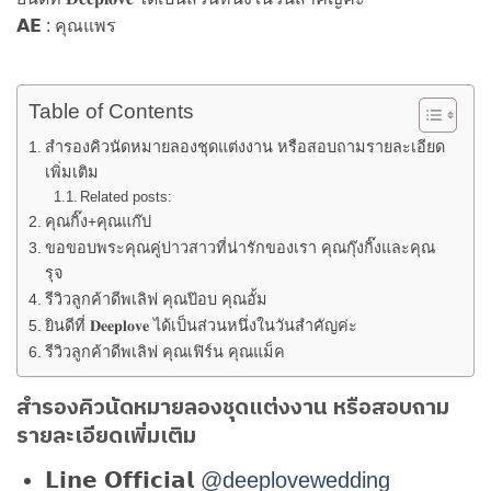
𝗔𝗘 : คุณแพร
Table of Contents
สำรองคิวนัดหมายลองชุดแต่งงาน หรือสอบถามรายละเอียด
เพิ่มเติม
Related posts:
คุณกิ๊ง+คุณแก๊ป
ขอขอบพระคุณคู่บ่าวสาวที่น่ารักของเรา คุณกุ๊งกิ๊งและคุณ
รุจ
รีวิวลูกค้าดีพเลิฟ คุณป๊อบ คุณอั้ม
ยินดีที่ 𝐃𝐞𝐞𝐩𝐥𝐨𝐯𝐞 ได้เป็นส่วนหนึ่งในวันสำคัญค่ะ
รีวิวลูกค้าดีพเลิฟ คุณเฟิร์น คุณแม็ค
สำรองคิวนัดหมายลองชุดแต่งงาน หรือสอบถาม
รายละเอียดเพิ่มเติม
𝗟𝗶𝗻𝗲 𝗢𝗳𝗳𝗶𝗰𝗶𝗮𝗹
@deeplovewedding