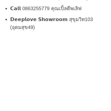
𝗖𝗮𝗹𝗹 0863255779 คุณเปิ้ลดีพเลิฟ
𝗗𝗲𝗲𝗽𝗹𝗼𝘃𝗲 𝗦𝗵𝗼𝘄𝗿𝗼𝗼𝗺 สุขุมวิท103
(อุดมสุข49)
𝗟𝗶𝗻𝗲 𝗢𝗳𝗳𝗶𝗰𝗶𝗮𝗹 @deeplovewedding
Facebook