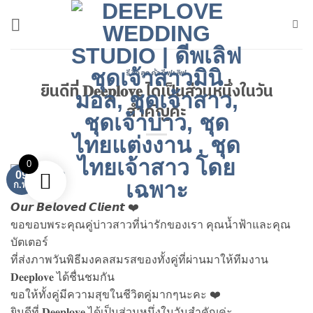
ข้าม
ไป
ยัง
เนื้อหา
รีวิวลูกค้าดีฟเลิฟ
ยินดีที่ 𝐃𝐞𝐞𝐩𝐥𝐨𝐯𝐞 ได้เป็นส่วนหนึ่งในวัน
สำคัญค่ะ
0
09
ก.พ.
𝙊𝙪𝙧 𝘽𝙚𝙡𝙤𝙫𝙚𝙙 𝘾𝙡𝙞𝙚𝙣𝙩 ❤️
ขอขอบพระคุณคู่บ่าวสาวที่น่ารักของเรา คุณน้ำฟ้าและคุณ
บัตเตอร์
ที่ส่งภาพวันพิธีมงคลสมรสของทั้งคู่ที่ผ่านมาให้ทีมงาน
𝐃𝐞𝐞𝐩𝐥𝐨𝐯𝐞 ได้ชื่นชมกัน
ขอให้ทั้งคู่มีความสุขในชีวิตคู่มากๆนะคะ ❤️
ยินดีที่ 𝐃𝐞𝐞𝐩𝐥𝐨𝐯𝐞 ได้เป็นส่วนหนึ่งในวันสำคัญค่ะ