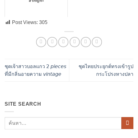
สำคัญค่ะ
Post Views:
305
ชุดเจ้าสาวบอลแกว 𝟤 𝘱𝘪𝘦𝘤𝘦𝘴
ชุดไทยประยุกต์ทรงเข้ารูป
ที่มีกลิ่นอายความ 𝘷𝘪𝘯𝘵𝘢𝘨𝘦
กระโปรงหางปลา
SITE SEARCH