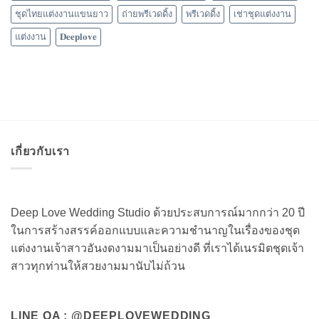
ชุดไทยแต่งงานแขนยาว
ถ่ายพรีเวดดิ้ง
พรีเวดดิ้ง
เช่าชุดแต่งงาน
แต่งงาน
𝐃𝐞𝐞𝐩𝐥𝐨𝐯𝐞
เกี่ยวกับเรา
Deep Love Wedding Studio ด้วยประสบการณ์มากกว่า 20 ปี
ในการสร้างสรรค์ออกแบบและความชำนาญในเรื่องของชุด
แต่งงานเจ้าสาวอันงดงามมาเป็นอย่างดี ที่เราได้เนรมิตชุดเจ้า
สาวทุกท่านให้สวยงามมานับไม่ถ้วน
LINE OA : @DEEPLOVEWEDDING