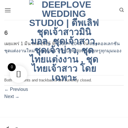
ข้าม
ไป
ยัง
เนื้อหา
6
เผยแพร่
1 มีนาคม 2025
ที่
1365 × 2048
ใน
ส่องคอลเลกชัน
ชุดแต่งงานใหม่ Luminous จาก Deeplove สวยหรูทุกมุมมอง
0
Both comments and trackbacks are currently closed.
←
Previous
Next
→