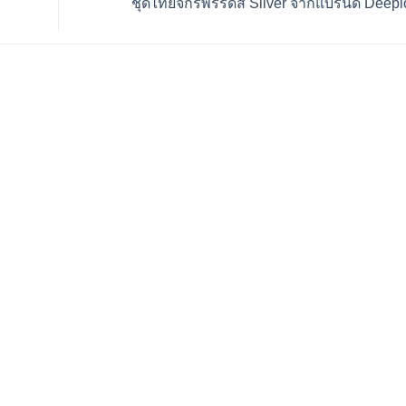
ชุดไทยจักรพรรดิสี Silver จากแบรนด์ Deep