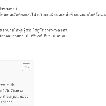
ปีกของหงษ์
โดดเด่นเมื่อต้องแสงไฟ เปรียบเหมือนหยดน้ำค้างบนยอดใบที่โดน
งเอวช่วยให้หุ่นผู้สวมใส่ดูมีทรวดทรงอรชร
ำ ไม่อาจละสายตาแม้แต่วินาทีเดียวแน่นอนค่ะ
ยาวนานขึ้น
ล้วไม่มีผิดหวัง
ve สวยหรูทุกมุมมอง
ดอลังการ