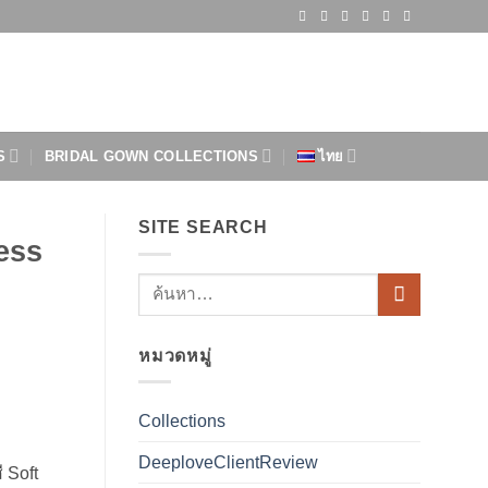
S
BRIDAL GOWN COLLECTIONS
ไทย
SITE SEARCH
ess
หมวดหมู่
Collections
DeeploveClientReview
ี Soft