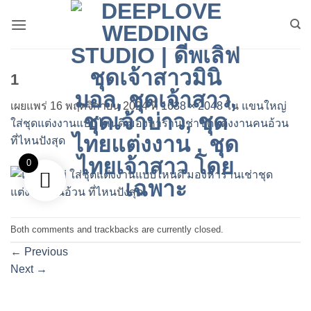
ข้าม
ไป
ยัง
เนื้อหา
1
เผยแพร่
16 พฤศจิกายน 2024
ที่
1638 × 2048
ใน
แขนใหญ่
ใส่ชุดแต่งงานแบบไหนดี มองหาร้านเช่าชุดแต่งงานคนอ้วน
ที่ไหนปังสุด
0
Both comments and trackbacks are currently closed.
←
Previous
Next
→