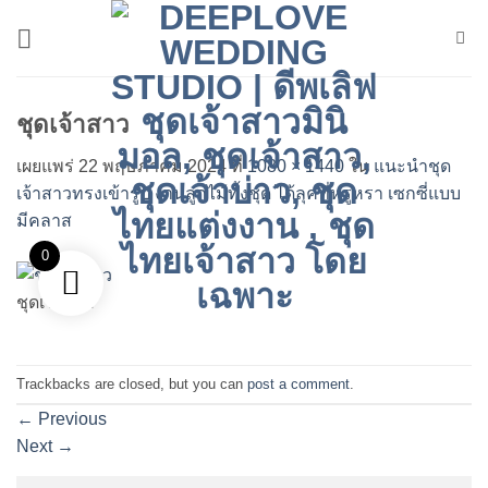
ข้าม
ไป
ยัง
เนื้อหา
ชุดเจ้าสาว
เผยแพร่
22 พฤษภาคม 2024
ที่
1080 × 1440
ใน
แนะนำชุด
เจ้าสาวทรงเข้ารูป งานลูกไม้ทั้งชุด ได้ลุคที่หรูหรา เซกซี่แบบ
มีคลาส
0
ชุดเจ้าสาว
Trackbacks are closed, but you can
post a comment
.
←
Previous
Next
→