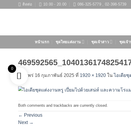
ข้าม
ติดต่อ
10.00 - 20.00
086-325-5779 , 02-398-5739
ไป
ยัง
เนื้อหา
หน้าแรก
ชุดไทยแต่งงาน
ชุดเจ้าสาว
ชุดเจ้า
469592565_104013617482541
0
เผยแพร่
16 กุมภาพันธ์ 2025
ที่
1920 × 1920
ใน
ไอเดียชุ
Both comments and trackbacks are currently closed.
←
Previous
Next
→