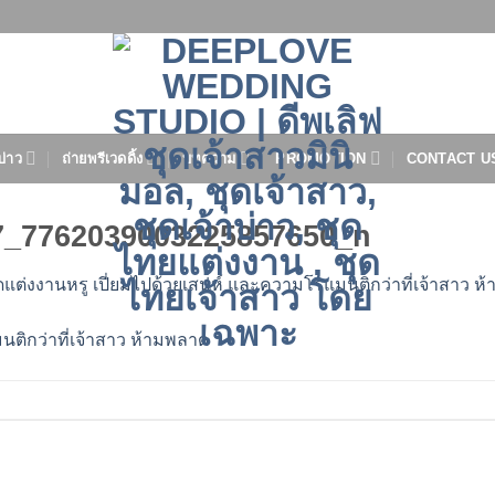
บ่าว
ถ่ายพรีเวดดิ้ง
บทความ
PROMOTION
CONTACT U
7_7762039003225857650_n
ดแต่งงานหรู เปี่ยมไปด้วยเสน่ห์ และความโรแมนติกว่าที่เจ้าสาว 