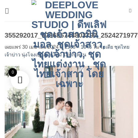
ข้าม
ไป
ยัง
เนื้อหา
355292017_673685744803797_2524271977
เผยแพร่
30 เมษายน 2024
ที่
1568 × 1046
ใน
ไอเดีย ชุดไทย
เจ้าบ่าว นุ่งโจงเบนสมัยใหม่ ไม่ตกเทรน
0