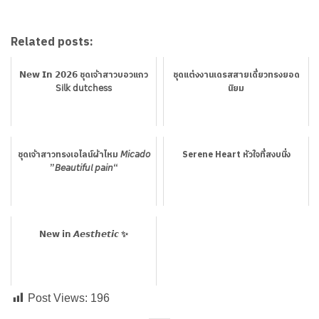
Related posts:
𝗡𝗲𝘄 𝗜𝗻 𝟮𝟬𝟮𝟲 ชุดเจ้าสาวบอวแกว
ชุดแต่งงานเดรสสายเดี่ยวทรงยอด
𝖲𝗂𝗅𝗄 𝖽𝗎𝗍𝖼𝗁𝖾𝗌𝗌
นิยม
ชุดเจ้าสาวทรงเอไลน์ผ้าไหม 𝘔𝘪𝘤𝘢𝘥𝘰
Serene Heart หัวใจที่สงบนิ่ง
”𝘉𝘦𝘢𝘶𝘵𝘪𝘧𝘶𝘭 𝘱𝘢𝘪𝘯“
𝗡𝗲𝘄 𝗶𝗻 𝘼𝙚𝙨𝙩𝙝𝙚𝙩𝙞𝙘 ✨
Post Views:
196