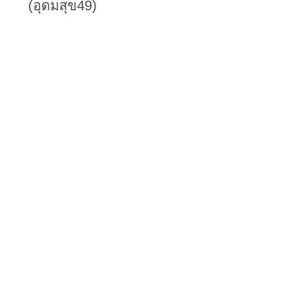
(อุดมสุข49)
𝗟𝗶𝗻𝗲 𝗢𝗳𝗳𝗶𝗰𝗶𝗮𝗹 @deeplovewedding
Facebook