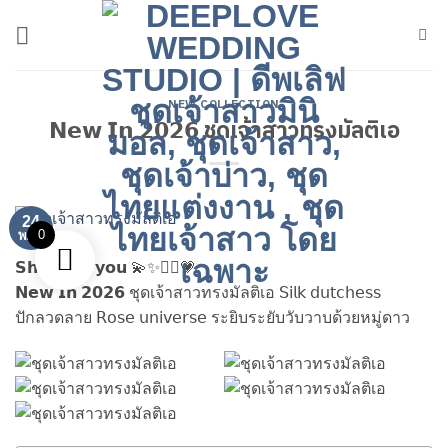
ข้าม
ไป
ยัง
เนื้อหา
NEW COLLECTION
𝗡𝗲𝘄 𝗜𝗻 𝟮𝟬𝟮𝟲 ชุดเจ้าสาวทรงมัลติเอ
24
0
พ.ค.
𝗦𝗵𝗶𝗻𝗲 𝗼𝗻 𝘆𝗼𝘂 💫✨👰‍♀️💗
𝗡𝗲𝘄 𝗜𝗻 𝟮𝟬𝟮𝟲 ชุดเจ้าสาวทรงมัลติเอ 𝖲𝗂𝗅𝗄 𝖽𝗎𝗍𝖼𝗁𝖾𝗌𝗌
ปักลวดลาย 𝖱𝗈𝗌𝖾 𝗎𝗇𝗂𝗏𝖾𝗋𝗌𝖾 ระยิบระยับวับวาบด้วยหมู่ดาว