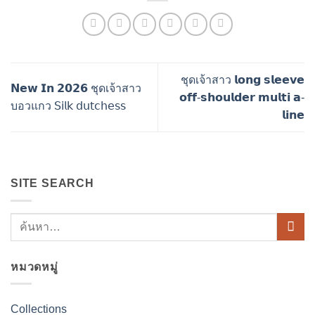
ชุดเจ้าสาว 𝗹𝗼𝗻𝗴 𝘀𝗹𝗲𝗲𝘃𝗲
𝗡𝗲𝘄 𝗜𝗻 𝟮𝟬𝟮𝟲 ชุดเจ้าสาว
𝗼𝗳𝗳-𝘀𝗵𝗼𝘂𝗹𝗱𝗲𝗿 𝗺𝘂𝗹𝘁𝗶 𝗮-
บอวแกว 𝖲𝗂𝗅𝗄 𝖽𝗎𝗍𝖼𝗁𝖾𝗌𝗌
𝗹𝗶𝗻𝗲
SITE SEARCH
หมวดหมู่
Collections