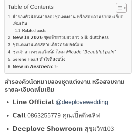
Table of Contents
สำรองคิวนัดหมายลองชุดแต่งงาน หรือสอบถามรายละเอียด
เพิ่มเติม
Related posts:
𝗡𝗲𝘄 𝗜𝗻 𝟮𝟬𝟮𝟲 ชุดเจ้าสาวบอวแกว 𝖲𝗂𝗅𝗄 𝖽𝗎𝗍𝖼𝗁𝖾𝗌𝗌
ชุดแต่งงานเดรสสายเดี่ยวทรงยอดนิยม
ชุดเจ้าสาวทรงเอไลน์ผ้าไหม 𝘔𝘪𝘤𝘢𝘥𝘰 ”𝘉𝘦𝘢𝘶𝘵𝘪𝘧𝘶𝘭 𝘱𝘢𝘪𝘯“
Serene Heart หัวใจที่สงบนิ่ง
𝗡𝗲𝘄 𝗶𝗻 𝘼𝙚𝙨𝙩𝙝𝙚𝙩𝙞𝙘 ✨
สำรองคิวนัดหมายลองชุดแต่งงาน หรือสอบถาม
รายละเอียดเพิ่มเติม
𝗟𝗶𝗻𝗲 𝗢𝗳𝗳𝗶𝗰𝗶𝗮𝗹
@deeplovewedding
𝗖𝗮𝗹𝗹 0863255779 คุณเปิ้ลดีพเลิฟ
𝗗𝗲𝗲𝗽𝗹𝗼𝘃𝗲 𝗦𝗵𝗼𝘄𝗿𝗼𝗼𝗺 สุขุมวิท103