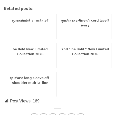
Related posts:
ชุดคอลใหม่เจ้าสาวพลัสไซส์
ชุดเจ้าสาว 𝗮-𝗹𝗶𝗻𝗲 ผ้า 𝗰𝗼𝗿𝗱 𝗹𝗮𝗰𝗲 สี
𝗶𝘃𝗼𝗿𝘆
𝗯𝗲 𝗕𝗼𝗹𝗱 𝗡𝗲𝘄 𝗟𝗶𝗺𝗶𝘁𝗲𝗱
𝟮𝗻𝗱 “ 𝗯𝗲 𝗕𝗼𝗹𝗱 “ 𝗡𝗲𝘄 𝗟𝗶𝗺𝗶𝘁𝗲𝗱
𝗖𝗼𝗹𝗹𝗲𝗰𝘁𝗶𝗼𝗻 𝟮𝟬𝟮𝟲
𝗖𝗼𝗹𝗹𝗲𝗰𝘁𝗶𝗼𝗻 𝟮𝟬𝟮𝟲
ชุดเจ้าสาว 𝗹𝗼𝗻𝗴 𝘀𝗹𝗲𝗲𝘃𝗲 𝗼𝗳𝗳-
𝘀𝗵𝗼𝘂𝗹𝗱𝗲𝗿 𝗺𝘂𝗹𝘁𝗶 𝗮-𝗹𝗶𝗻𝗲
Post Views:
169