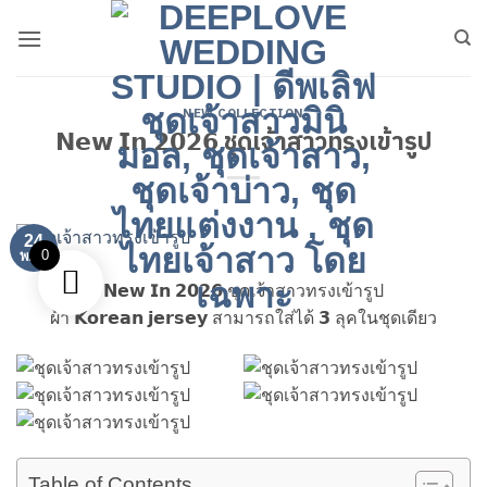
ข้าม
ไป
ยัง
เนื้อหา
NEW COLLECTION
𝗡𝗲𝘄 𝗜𝗻 𝟮𝟬𝟮𝟲 ชุดเจ้าสาวทรงเข้ารูป
24
0
พ.ค.
𝗡𝗲𝘄 𝗜𝗻 𝟮𝟬𝟮𝟲 ชุดเจ้าสาวทรงเข้ารูป
ผ้า 𝗞𝗼𝗿𝗲𝗮𝗻 𝗷𝗲𝗿𝘀𝗲𝘆 สามารถใส่ได้ 𝟯 ลุคในชุดเดียว
Table of Contents