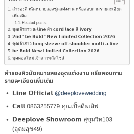
สำรองคิวนัดหมายลองชุดแต่งงาน หรือสอบถามรายละเอียด
เพิ่มเติม
Related posts:
ชุดเจ้าสาว 𝗮-𝗹𝗶𝗻𝗲 ผ้า 𝗰𝗼𝗿𝗱 𝗹𝗮𝗰𝗲 สี 𝗶𝘃𝗼𝗿𝘆
𝟮𝗻𝗱 “ 𝗯𝗲 𝗕𝗼𝗹𝗱 “ 𝗡𝗲𝘄 𝗟𝗶𝗺𝗶𝘁𝗲𝗱 𝗖𝗼𝗹𝗹𝗲𝗰𝘁𝗶𝗼𝗻 𝟮𝟬𝟮𝟲
ชุดเจ้าสาว 𝗹𝗼𝗻𝗴 𝘀𝗹𝗲𝗲𝘃𝗲 𝗼𝗳𝗳-𝘀𝗵𝗼𝘂𝗹𝗱𝗲𝗿 𝗺𝘂𝗹𝘁𝗶 𝗮-𝗹𝗶𝗻𝗲
𝗯𝗲 𝗕𝗼𝗹𝗱 𝗡𝗲𝘄 𝗟𝗶𝗺𝗶𝘁𝗲𝗱 𝗖𝗼𝗹𝗹𝗲𝗰𝘁𝗶𝗼𝗻 𝟮𝟬𝟮𝟲
ชุดคอลใหม่เจ้าสาวพลัสไซส์
สำรองคิวนัดหมายลองชุดแต่งงาน หรือสอบถาม
รายละเอียดเพิ่มเติม
𝗟𝗶𝗻𝗲 𝗢𝗳𝗳𝗶𝗰𝗶𝗮𝗹
@deeplovewedding
𝗖𝗮𝗹𝗹 0863255779 คุณเปิ้ลดีพเลิฟ
𝗗𝗲𝗲𝗽𝗹𝗼𝘃𝗲 𝗦𝗵𝗼𝘄𝗿𝗼𝗼𝗺 สุขุมวิท103
(อุดมสุข49)