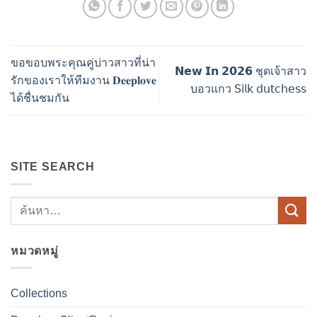
ขอขอบพระคุณคู่บ่าวสาวที่น่า
𝗡𝗲𝘄 𝗜𝗻 𝟮𝟬𝟮𝟲 ชุดเจ้าสาว
รักของเราให้ทีมงาน 𝐃𝐞𝐞𝐩𝐥𝐨𝐯𝐞
บอวแกว 𝖲𝗂𝗅𝗄 𝖽𝗎𝗍𝖼𝗁𝖾𝗌𝗌
ได้ชื่นชมกัน
SITE SEARCH
หมวดหมู่
Collections