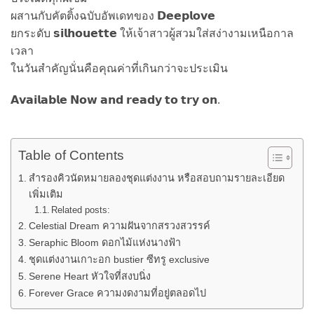
ผสานกับคัตติ้งฉบับอัพเดทของ 𝗗𝗲𝗲𝗽𝗹𝗼𝘃𝗲
ยกระดับ 𝘀𝗶𝗹𝗵𝗼𝘂𝗲𝘁𝘁𝗲 ให้เจ้าสาวผู้สวมใส่สง่างามเหนือกาล
เวลา
ในวันสำคัญนั่นคือคุณค่าที่เกินกว่าจะประเมิน
𝗔𝘃𝗮𝗶𝗹𝗮𝗯𝗹𝗲 𝗡𝗼𝘄 𝗮𝗻𝗱 𝗿𝗲𝗮𝗱𝘆 𝘁𝗼 𝘁𝗿𝘆 𝗼𝗻.
Table of Contents
สำรองคิวนัดหมายลองชุดแต่งงาน หรือสอบถามรายละเอียด
เพิ่มเติม
Related posts:
Celestial Dream ความฝันจากสรวงสวรรค์
Seraphic Bloom ดอกไม้แห่งนางฟ้า
ชุดแต่งงานเกาะอก ​bustier​ ซีทรู exclusive
Serene Heart หัวใจที่สงบนิ่ง
Forever Grace ความงดงามที่อยู่ตลอดไป