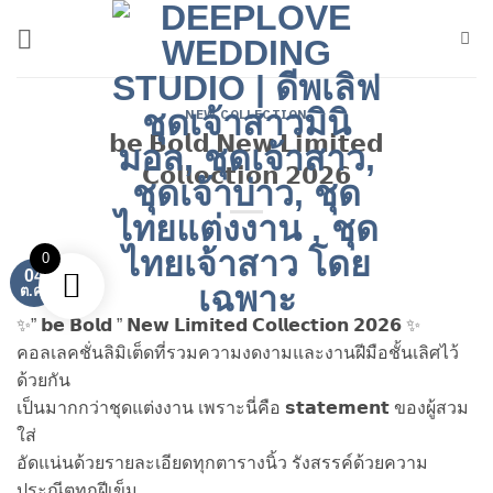
ข้าม
ไป
ยัง
เนื้อหา
NEW COLLECTION
𝗯𝗲 𝗕𝗼𝗹𝗱 𝗡𝗲𝘄 𝗟𝗶𝗺𝗶𝘁𝗲𝗱
𝗖𝗼𝗹𝗹𝗲𝗰𝘁𝗶𝗼𝗻 𝟮𝟬𝟮𝟲
0
04
ต.ค.
✨” 𝗯𝗲 𝗕𝗼𝗹𝗱 ” 𝗡𝗲𝘄 𝗟𝗶𝗺𝗶𝘁𝗲𝗱 𝗖𝗼𝗹𝗹𝗲𝗰𝘁𝗶𝗼𝗻 𝟮𝟬𝟮𝟲 ✨
คอลเลคชั่นลิมิเต็ดที่รวมความงดงามและงานฝีมือชั้นเลิศไว้
ด้วยกัน
เป็นมากกว่าชุดแต่งงาน เพราะนี่คือ 𝘀𝘁𝗮𝘁𝗲𝗺𝗲𝗻𝘁 ของผู้สวม
ใส่
อัดแน่นด้วยรายละเอียดทุกตารางนิ้ว รังสรรค์ด้วยความ
ประณีตทุกฝีเข็ม