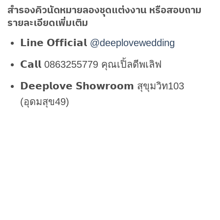
สำรองคิวนัดหมายลองชุดแต่งงาน หรือสอบถาม
รายละเอียดเพิ่มเติม
𝗟𝗶𝗻𝗲 𝗢𝗳𝗳𝗶𝗰𝗶𝗮𝗹
@deeplovewedding
𝗖𝗮𝗹𝗹 0863255779 คุณเปิ้ลดีพเลิฟ
𝗗𝗲𝗲𝗽𝗹𝗼𝘃𝗲 𝗦𝗵𝗼𝘄𝗿𝗼𝗼𝗺 สุขุมวิท103
(อุดมสุข49)
𝗟𝗶𝗻𝗲 𝗢𝗳𝗳𝗶𝗰𝗶𝗮𝗹 @deeplovewedding
Facebook