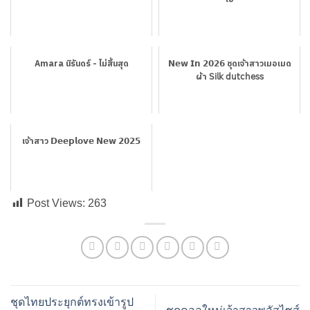
Amara นิรันดร์ - ไม่สิ้นสุด
𝗡𝗲𝘄 𝗜𝗻 𝟮𝟬𝟮𝟲 ชุดเจ้าสาวเมอเมด
ผ้า 𝖲𝗂𝗅𝗄 𝖽𝗎𝗍𝖼𝗁𝖾𝗌𝗌
เจ้าสาว 𝗗𝗲𝗲𝗽𝗹𝗼𝘃𝗲 𝗡𝗲𝘄 𝟮𝟬𝟮𝟱
Post Views:
263
ชุดไทยประยุกต์ทรงเข้ารูป