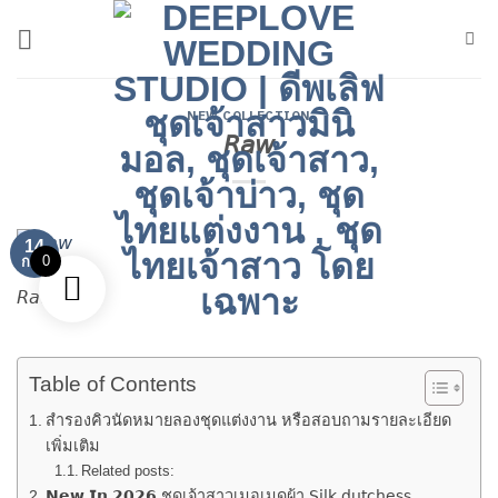
ข้าม
ไป
ยัง
เนื้อหา
NEW COLLECTION
𝘙𝘢𝘸
14
0
ก.พ.
𝘙𝘢𝘸
Table of Contents
สำรองคิวนัดหมายลองชุดแต่งงาน หรือสอบถามรายละเอียด
เพิ่มเติม
Related posts:
𝗡𝗲𝘄 𝗜𝗻 𝟮𝟬𝟮𝟲 ชุดเจ้าสาวเมอเมดผ้า 𝖲𝗂𝗅𝗄 𝖽𝗎𝗍𝖼𝗁𝖾𝗌𝗌