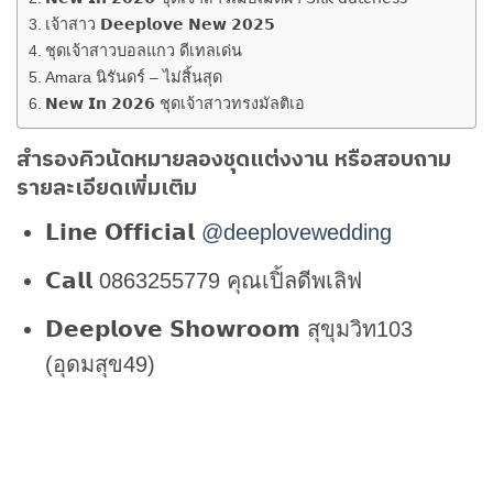
เจ้าสาว 𝗗𝗲𝗲𝗽𝗹𝗼𝘃𝗲 𝗡𝗲𝘄 𝟮𝟬𝟮𝟱
ชุดเจ้าสาวบอลแกว ดีเทลเด่น
Amara นิรันดร์ – ไม่สิ้นสุด
𝗡𝗲𝘄 𝗜𝗻 𝟮𝟬𝟮𝟲 ชุดเจ้าสาวทรงมัลติเอ
สำรองคิวนัดหมายลองชุดแต่งงาน หรือสอบถาม
รายละเอียดเพิ่มเติม
𝗟𝗶𝗻𝗲 𝗢𝗳𝗳𝗶𝗰𝗶𝗮𝗹
@deeplovewedding
𝗖𝗮𝗹𝗹 0863255779 คุณเปิ้ลดีพเลิฟ
𝗗𝗲𝗲𝗽𝗹𝗼𝘃𝗲 𝗦𝗵𝗼𝘄𝗿𝗼𝗼𝗺 สุขุมวิท103
(อุดมสุข49)
𝗟𝗶𝗻𝗲 𝗢𝗳𝗳𝗶𝗰𝗶𝗮𝗹 @deeplovewedding
Facebook