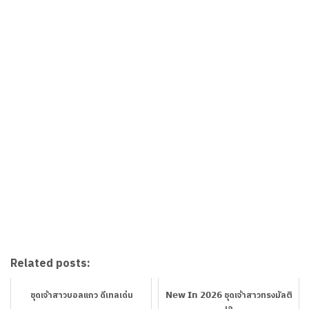
Related posts:
ชุดเจ้าสาวบอลแกว ดีเทลเด่น
𝗡𝗲𝘄 𝗜𝗻 𝟮𝟬𝟮𝟲 ชุดเจ้าสาวทรงมัลติ
เอ