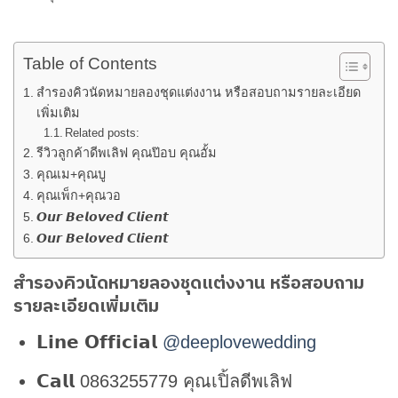
Table of Contents
สำรองคิวนัดหมายลองชุดแต่งงาน หรือสอบถามรายละเอียด
เพิ่มเติม
Related posts:
รีวิวลูกค้าดีพเลิฟ คุณป๊อบ คุณอั้ม
คุณเม+คุณบู
คุณเพ็ก+คุณวอ
𝙊𝙪𝙧 𝘽𝙚𝙡𝙤𝙫𝙚𝙙 𝘾𝙡𝙞𝙚𝙣𝙩
𝙊𝙪𝙧 𝘽𝙚𝙡𝙤𝙫𝙚𝙙 𝘾𝙡𝙞𝙚𝙣𝙩
สำรองคิวนัดหมายลองชุดแต่งงาน หรือสอบถาม
รายละเอียดเพิ่มเติม
𝗟𝗶𝗻𝗲 𝗢𝗳𝗳𝗶𝗰𝗶𝗮𝗹
@deeplovewedding
𝗖𝗮𝗹𝗹 0863255779 คุณเปิ้ลดีพเลิฟ