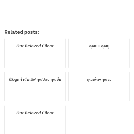
Related posts:
𝙊𝙪𝙧 𝘽𝙚𝙡𝙤𝙫𝙚𝙙 𝘾𝙡𝙞𝙚𝙣𝙩
คุณเม+คุณบู
รีวิวลูกค้าดีพเลิฟ คุณป๊อบ คุณอั้ม
คุณเพ็ก+คุณวอ
𝙊𝙪𝙧 𝘽𝙚𝙡𝙤𝙫𝙚𝙙 𝘾𝙡𝙞𝙚𝙣𝙩