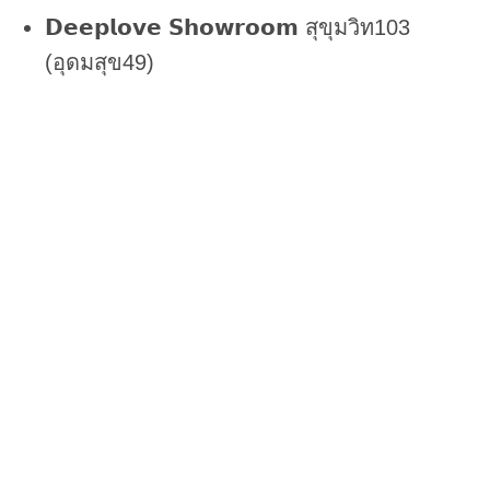
𝗗𝗲𝗲𝗽𝗹𝗼𝘃𝗲 𝗦𝗵𝗼𝘄𝗿𝗼𝗼𝗺 สุขุมวิท103
(อุดมสุข49)
𝗟𝗶𝗻𝗲 𝗢𝗳𝗳𝗶𝗰𝗶𝗮𝗹 @deeplovewedding
Facebook