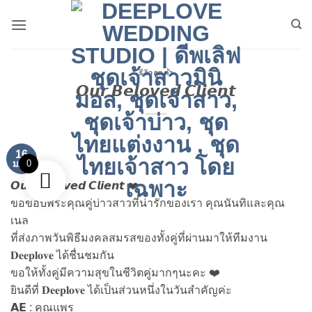
ข้าม
ไป
ยัง
เนื้อหา
รีวิวลูกค้า
𝙊𝙪𝙧 𝘽𝙚𝙡𝙤𝙫𝙚𝙙 𝘾𝙡𝙞𝙚𝙣𝙩
16
0
ม.ค.
𝙊𝙪𝙧 𝘽𝙚𝙡𝙤𝙫𝙚𝙙 𝘾𝙡𝙞𝙚𝙣𝙩 ❤️
ขอขอบพระคุณคู่บ่าวสาวที่น่ารักของเรา คุณนันทิและคุณ
เนล
ที่ส่งภาพวันพิธีมงคลสมรสของทั้งคู่ที่ผ่านมาให้ทีมงาน
𝐃𝐞𝐞𝐩𝐥𝐨𝐯𝐞 ได้ชื่นชมกัน
ขอให้ทั้งคู่มีความสุขในชีวิตคู่มากๆนะคะ ❤️
ยินดีที่ 𝐃𝐞𝐞𝐩𝐥𝐨𝐯𝐞 ได้เป็นส่วนหนึ่งในวันสำคัญค่ะ
𝗔𝗘 : คุณแพร