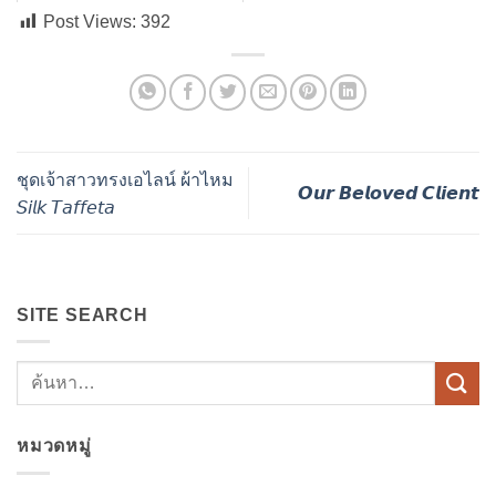
Post Views:
392
ชุดเจ้าสาวทรงเอไลน์ ผ้าไหม
𝙊𝙪𝙧 𝘽𝙚𝙡𝙤𝙫𝙚𝙙 𝘾𝙡𝙞𝙚𝙣𝙩
𝘚𝘪𝘭𝘬 𝘛𝘢𝘧𝘧𝘦𝘵𝘢
SITE SEARCH
หมวดหมู่