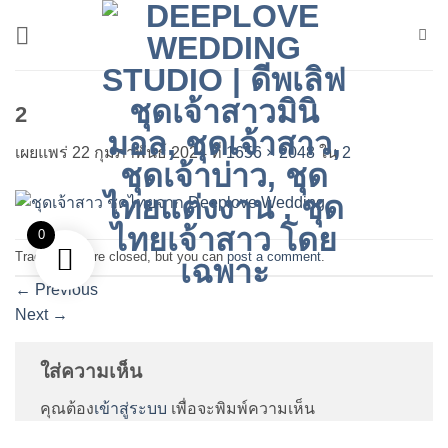
ข้าม
ไป
ยัง
เนื้อหา
2
เผยแพร่
22 กุมภาพันธ์ 2024
ที่
1656 × 2048
ใน
2
0
Trackbacks are closed, but you can
post a comment
.
←
Previous
Next
→
ใส่ความเห็น
คุณต้อง
เข้าสู่ระบบ
เพื่อจะพิมพ์ความเห็น