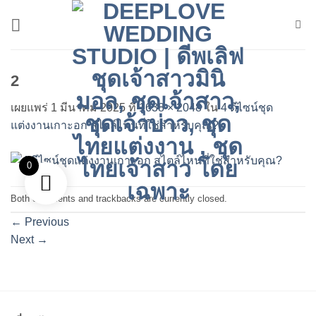
ข้าม
ไป
ยัง
เนื้อหา
2
เผยแพร่
1 มีนาคม 2025
ที่
1638 × 2048
ใน
4 ดีไซน์ชุด
แต่งงานเกาะอก สไตล์ไหนที่ใช่สำหรับคุณ?
0
Both comments and trackbacks are currently closed.
←
Previous
Next
→