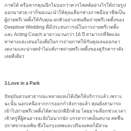
ภาพได้ หรือหากคุณนึกไม่ออกว่าควรโพสต์อย่างไรให้ถ่ายรูป
ออกมาสวย เราก็ขอแนะนำให้คุณเลือกช่างภาพมืออาชีพเป็น
ผู้ถ่ายพรีเวดดิ้งให้กับคุณ ยกตัวอย่างเช่นทีมถ่ายพรีเวดดิ้งของ
Deeplove Wedding ที่มีประสบการณ์ในการถ่ายพรีเวดดิ้ง
และ Acting Coach มายาวนานกว่า 16 ปี สามารถที่จัดแจง
ท่าทางและเสนอไอเดียในการถ่ายภาพให้กับคุณจนออกมา
งดงามและน่าจดจำไม่แพ้ภาพถ่ายพรีเวดดิ้งของคู่รักดาราดัง
เลยทีเดียว
3.
Love in a Park
ปัจจุบันสวนสาธารณะหลายแห่งได้เปิดให้บริการแล้ว เพราะ
ฉะนั้น นอกเหนือจากการออกกำลังกายแล้ว คุณยังสามารถ
เข้าไปถ่ายพรีเวดดิ้งได้ตามปกติอีกด้วย โดยอาจเลือกช่วงเวลา
เช้าตรู่ที่ผู้คนอาจจะยังไม่มากนัก บรรยากาศเย็นสบาย สดชื่น
ปราศจากมลพิษ ซึ่งในกรุงเทพและปริมณฑลก็มีสวน