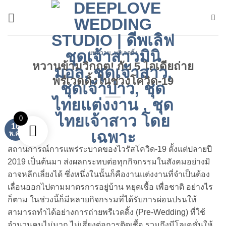
ข้าม
ไป
ยัง
เนื้อหา
บทความ
,
พรีเวดดิ้ง
หวานข้ามวิกฤต! กับ 5 ไอเดียถ่าย
พรีเวดดิ้งในช่วงโควิด-19
0
16
พ.ค.
สถานการณ์การแพร่ระบาดของไวรัสโควิด-19 ตั้งแต่ปลายปี
2019 เป็นต้นมา ส่งผลกระทบต่อทุกกิจกรรมในสังคมอย่างมิ
อาจหลีกเลี่ยงได้ ซึ่งหนึ่งในนั้นก็คืองานแต่งงานที่จำเป็นต้อง
เลื่อนออกไปตามมาตรการอยู่บ้าน หยุดเชื้อ เพื่อชาติ อย่างไร
ก็ตาม ในช่วงนี้ก็มีหลายกิจกรรมที่ได้รับการผ่อนปรนให้
สามารถทำได้อย่างการถ่ายพรีเวดดิ้ง (Pre-Wedding) ที่ใช้
จำนวนคนไม่มาก ไม่เสี่ยงต่อการติดเชื้อ รวมถึงมีโลเคชั่นให้