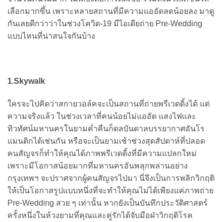
เลือกมากขึ้น เพราะหลายสถานที่มีความแออัดลดน้อยลง มาดู
กันเลยดีกว่าว่าในช่วงโควิด-19 มีไอเดียถ่าย Pre-Wedding
แบบไหนที่น่าสนใจกันบ้าง
1.
Skywalk
ใครจะไปคิดว่าสกายวอล์คจะเป็นสถานที่ถ่ายพรีเวดดิ้งได้ แต่
ความจริงแล้ว ในช่วงเวลาที่คนน้อยไม่แออัด แสงไฟและ
ทิวทัศน์มหานครในยามค่ำคืนก็ดลบันดาลบรรยากาศอันโร
แมนติกได้เช่นกัน หรือจะเป็นยามเช้าช่วงสุดสัปดาห์ที่ปลอด
คนสัญจรก็ทำให้คุณได้ภาพพรีเวดดิ้งที่มีความแปลกใหม่
เพราะมีโอกาสน้อยมากที่มหานครอันพลุกพล่านอย่าง
กรุงเทพฯ จะปราศจากผู้คนสัญจรไปมา นี่จึงเป็นการพลิกวิกฤติ
ให้เป็นโอกาสรูปแบบหนึ่งที่จะทำให้คุณไม่ได้เพียงแค่ภาพถ่าย
Pre-Wedding สวย ๆ เท่านั้น หากยังเป็นบันทึกประวัติศาสตร์
ครั้งหนึ่งในห้วงยามที่คุณและคู่รักได้จับมือฝ่าวิกฤติโรค